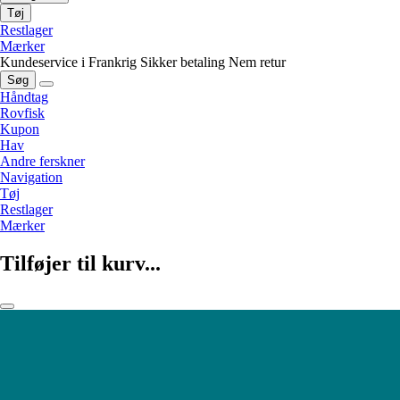
Tøj
Restlager
Mærker
Kundeservice i Frankrig
Sikker betaling
Nem retur
Søg
Håndtag
Rovfisk
Kupon
Hav
Andre ferskner
Navigation
Tøj
Restlager
Mærker
Tilføjer til kurv...