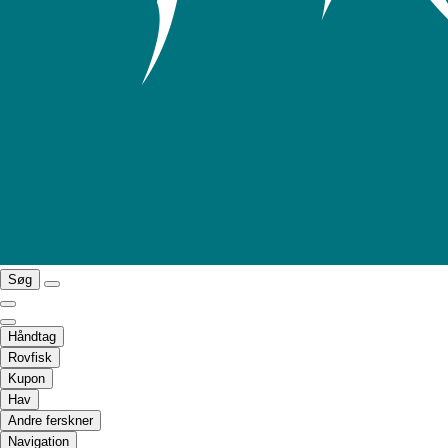
Søg
Håndtag
Rovfisk
Kupon
Hav
Andre ferskner
Navigation