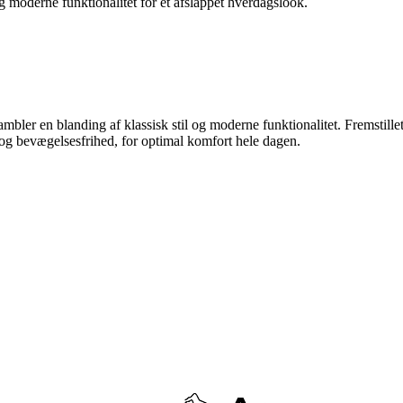
 moderne funktionalitet for et afslappet hverdagslook.
ambler en blanding af klassisk stil og moderne funktionalitet. Fremstille
 og bevægelsesfrihed, for optimal komfort hele dagen.