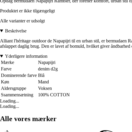
Opdag bermudaen Napapijri Rambler, der forener komfort, urban stil og
Produktet er ikke tilgængeligt
Alle varianter er udsolgt
Beskrivelse
Alliant l'héritage outdoor de Napapijri til en urban stil, er bermudaen R
afslappet daglig brug. Den er lavet af bomuld, hvilket giver åndbarhed
Yderligere information
Mærke
Napapijri
Farve
denim d2g
Dominerende farve
Blå
Køn
Mand
Aldersgruppe
Voksen
Ssammensætning
100% COTTON
Loading...
Loading...
Alle vores mærker