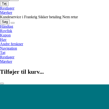
Tøj
Restlager
Mærker
Kundeservice i Frankrig
Sikker betaling
Nem retur
Søg
Håndtag
Rovfisk
Kupon
Hav
Andre ferskner
Navigation
Tøj
Restlager
Mærker
Tilføjer til kurv...