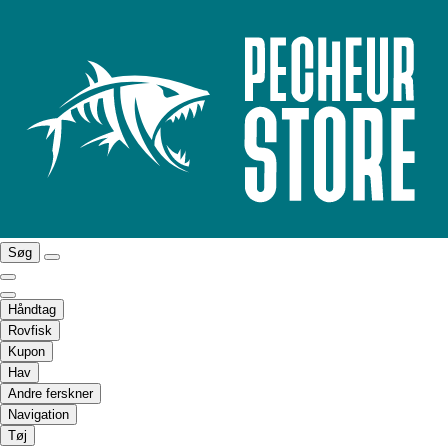
Søg
Håndtag
Rovfisk
Kupon
Hav
Andre ferskner
Navigation
Tøj