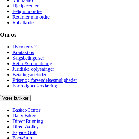
Min konto
Hjælpecenter
Følg min ordre
Returnér min ordre
Rabatkoder
Om os
Hvem er vi?
Kontakt os
Salgsbetingelser
Retur & refundering
Juridiske oplysninger
Betalingsmetoder
Priser og forsendelsesmuligheder
Fortrolighedserklæring
Vores butikker
Basket-Center
Daily Bikers
Direct Running
Direct-Volley
Espace Golf
Foot-Store