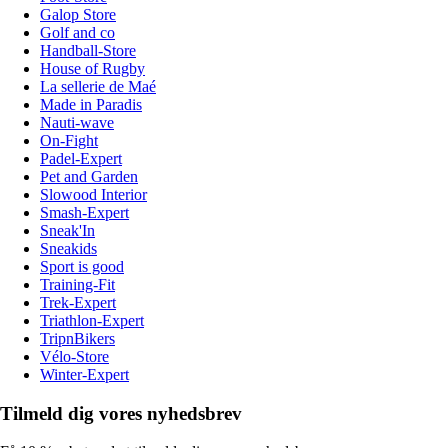
Galop Store
Golf and co
Handball-Store
House of Rugby
La sellerie de Maé
Made in Paradis
Nauti-wave
On-Fight
Padel-Expert
Pet and Garden
Slowood Interior
Smash-Expert
Sneak'In
Sneakids
Sport is good
Training-Fit
Trek-Expert
Triathlon-Expert
TripnBikers
Vélo-Store
Winter-Expert
Tilmeld dig vores nyhedsbrev