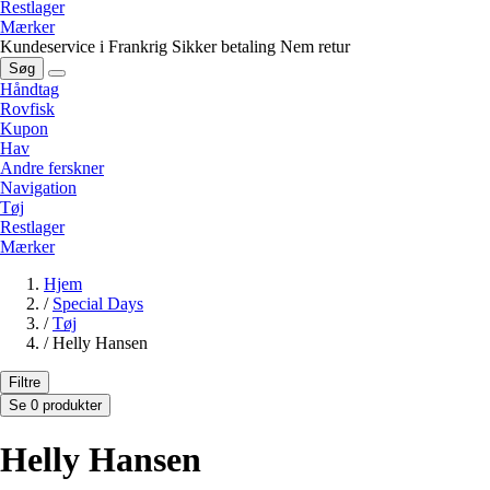
Restlager
Mærker
Kundeservice i Frankrig
Sikker betaling
Nem retur
Søg
Håndtag
Rovfisk
Kupon
Hav
Andre ferskner
Navigation
Tøj
Restlager
Mærker
Hjem
/
Special Days
/
Tøj
/
Helly Hansen
Filtre
Se 0 produkter
Helly Hansen