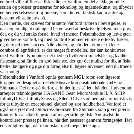
en bred vifte af finesse fiskestile, er Vanford en del af Magnumlite
serien og presser grænserne for teknologi og ingeniørkunst, og tilbyder
en bemærkelsesværdig finesse, som du rent faktisk kan mærke og
bestemt vil sætte pris på.
Den inertie, der kræves for at sætte Vanford rotoren i bevægelse, er
næsten umulig at opfange. Det er svært at beskrive følelsen, men prøv
det, og du vil straks forstå, hvad vi mener. Følsomheden og letvægten
giver bedre kontrol, og med kontrol kommer en mere effektiv fiskeri,
og dermed mere succes. Alle vinder, og når det kommer til lette
combos til agnfiskeri, er der meget få modeller, der kan konkurrere
med Vanford. Kombiner det med en hvilken som helst let og kvalitets
fiskestang, så får du en god balance, der gør det muligt for dig at fiske
bedre, længere og øge din fornøjelse til højere niveauer, end du troede
var muligt.
Følsomheden i Vanford opnås gennem MGL rotor, som ligesom
kroppen er designet af det eksklusive kompositmateriale Ci4+ fra
Shimano. Det er også derfor, at hjulet føles så let i hånden. Indvendigt
arbejder teknologierne HAGANE Gear, MicroModule II, X-SHIP,
InfinityDrive, InfinityXross og Silent Drive sammen på harmonisk vis
for at tilbyde en exceptionel glathed og stor holdbarhed. Vanford er
også udstyret med Duracross bremsen fra Shimano, som giver præcis
kontrol for at sikre fangsten af meget stridige fisk. Anti-twist fin
kontrollerer presset på linen, når den passerer gennem føringsøjet. Det
er særligt nyttigt, når man fisker med meget lette agn.