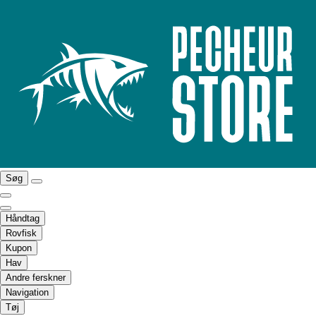
Søg
Håndtag
Rovfisk
Kupon
Hav
Andre ferskner
Navigation
Tøj