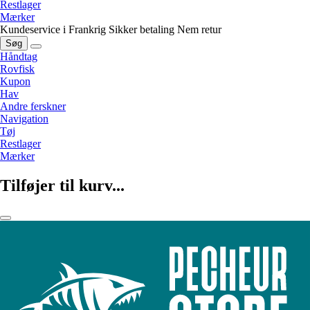
Restlager
Mærker
Kundeservice i Frankrig
Sikker betaling
Nem retur
Søg
Håndtag
Rovfisk
Kupon
Hav
Andre ferskner
Navigation
Tøj
Restlager
Mærker
Tilføjer til kurv...