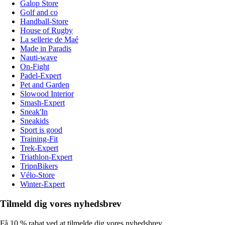
Galop Store
Golf and co
Handball-Store
House of Rugby
La sellerie de Maé
Made in Paradis
Nauti-wave
On-Fight
Padel-Expert
Pet and Garden
Slowood Interior
Smash-Expert
Sneak'In
Sneakids
Sport is good
Training-Fit
Trek-Expert
Triathlon-Expert
TripnBikers
Vélo-Store
Winter-Expert
Tilmeld dig vores nyhedsbrev
Få 10 % rabat ved at tilmelde dig vores nyhedsbrev