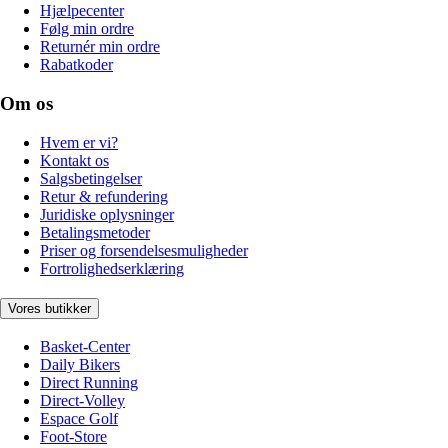
Hjælpecenter
Følg min ordre
Returnér min ordre
Rabatkoder
Om os
Hvem er vi?
Kontakt os
Salgsbetingelser
Retur & refundering
Juridiske oplysninger
Betalingsmetoder
Priser og forsendelsesmuligheder
Fortrolighedserklæring
Vores butikker
Basket-Center
Daily Bikers
Direct Running
Direct-Volley
Espace Golf
Foot-Store