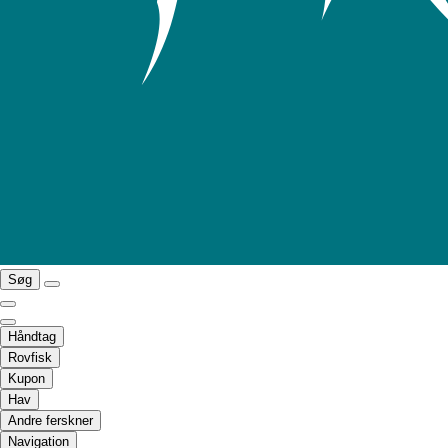
Søg
Håndtag
Rovfisk
Kupon
Hav
Andre ferskner
Navigation