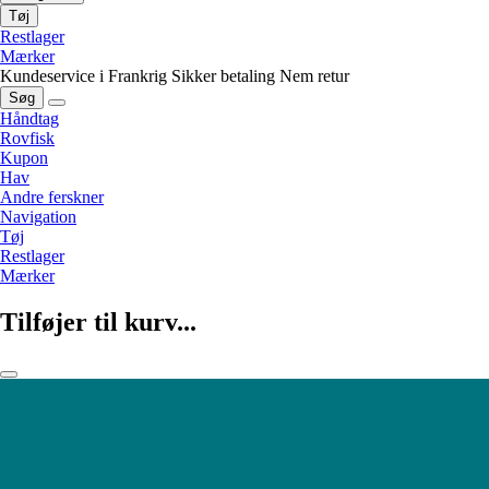
Tøj
Restlager
Mærker
Kundeservice i Frankrig
Sikker betaling
Nem retur
Søg
Håndtag
Rovfisk
Kupon
Hav
Andre ferskner
Navigation
Tøj
Restlager
Mærker
Tilføjer til kurv...