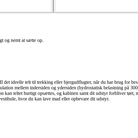
igt og nemt at sætte op.
 det ideelle telt til trekking eller bjergudflugter, når du har brug for be
ation mellem indersiden og ydersiden (hydrostatisk belastning på 3000 
kan teltet hurtigt opsættes, og kabinen samt dit udstyr forbliver tørt, m
 vestibule, hvor du kan lave mad eller opbevare dit udstyr.