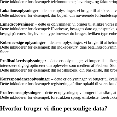
Dette inkluderer for eksempel: telefonnummer, leverings- og fakturerin
Lokationsoplysninger
– dette er oplysninger, vi bruger til at sikre, a
Dette inkluderer for eksempel: din bopæl, din nuværende forbindelsesp
Enhedsoplysninger
– dette er oplysninger, vi bruger til at sikre vore
Dette inkluderer for eksempel: IP-adresse, besøgets dato og tidspunkt,
besøgt på vores site, hvilken type browser du bruger, hvilken type enhe
Købsmæssige oplysninger
– dette er oplysninger, vi bruger til at beha
Dette inkluderer for eksempel: din indkøbskurv, dine betalingsoplysning
Store.
Profil/adfærdsoplysninger
– dette er oplysninger, vi bruger til at sik
interessere dig og optimerer din oplevelse som medlem af Pecheur-Store 
Dette inkluderer for eksempel: din købshistorik, din ønskeliste, din br
Korrespondanceoplysninger
– dette er oplysninger, vi bruger til kvali
Dette inkluderer for eksempel: registrering af dine opkald til vores ku
Præferenceoplysninger
– dette er oplysninger, vi bruger til at sikre, 
Dette inkluderer for eksempel: foretrukken sprog, ønskeliste, foretru
Hvorfor bruger vi dine personlige data?