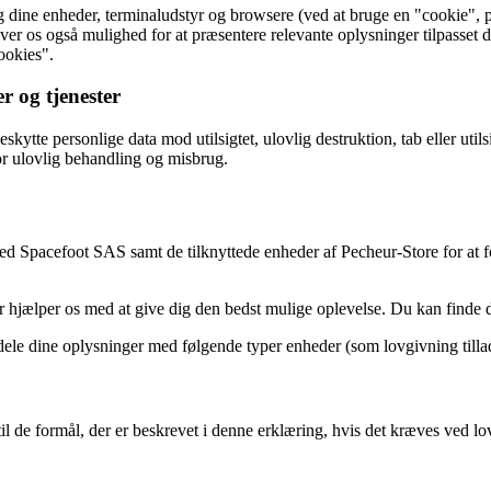
g dine enheder, terminaludstyr og browsere (ved at bruge en "cookie", p
er os også mulighed for at præsentere relevante oplysninger tilpasset 
ookies".
r og tjenester
skytte personlige data mod utilsigtet, ulovlig destruktion, tab eller util
or ulovlig behandling og misbrug.
med Spacefoot SAS samt de tilknyttede enheder af Pecheur-Store for at 
er hjælper os med at give dig den bedst mulige oplevelse. Du kan finde 
t dele dine oplysninger med følgende typer enheder (som lovgivning till
 de formål, der er beskrevet i denne erklæring, hvis det kræves ved lov, e