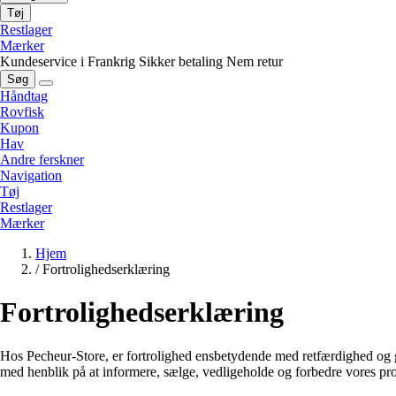
Tøj
Restlager
Mærker
Kundeservice i Frankrig
Sikker betaling
Nem retur
Søg
Håndtag
Rovfisk
Kupon
Hav
Andre ferskner
Navigation
Tøj
Restlager
Mærker
Hjem
/
Fortrolighedserklæring
Fortrolighedserklæring
Hos Pecheur-Store, er fortrolighed ensbetydende med retfærdighed og 
med henblik på at informere, sælge, vedligeholde og forbedre vores pro