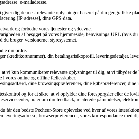
gsadresse, e-mailadresse.
t vi giver dig de mest relevante oplysninger baseret på din geografiske pla
lacering [IP-adresse], dine GPS-data.
s netværk og forbedre vores tjenester og ydeevne.
 varigheden af besøget på vores hjemmeside, henvisnings-URL (hvis du ko
d du bruger, versionerne, styresystemet.
ndle din ordre.
er (kreditkortnummer), din betalingsrisikoprofil, leveringsdetaljer, le
re, at vi kun kommunikerer relevante oplysninger til dig, at vi tilbyder
i vores online og offline fællesskaber.
owsingsadfærd, dine browsingspræferencer, dine købspræferencer, dine in
tetskontrol og for at sikre, at vi opfylder dine forespørgsler eller de lovl
ndeservicecenter, noter om din feedback, relaterede påmindelser, elektr
at du får den bedste Pecheur-Store oplevelse ved hver af vores interaktion
kken leveringsadresse, browserpræferencer, vores korrespondance med di