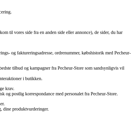
cering.
m til vores side fra en anden side eller annonce), de sider, du har
verings- og faktureringsadresse, ordrenummer, købshistorik med Pecheur-
 de bedste tilbud og kampagner fra Pecheur-Store som sandsynligvis vil
teraktioner i butikken.
ige krav.
onisk og postlig korrespondance med personalet fra Pecheur-Store.
er.
g, dine produktvurderinger.