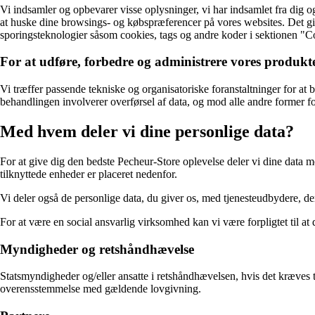
Vi indsamler og opbevarer visse oplysninger, vi har indsamlet fra dig o
at huske dine browsings- og købspræferencer på vores websites. Det giv
sporingsteknologier såsom cookies, tags og andre koder i sektionen "C
For at udføre, forbedre og administrere vores produkte
Vi træffer passende tekniske og organisatoriske foranstaltninger for at be
behandlingen involverer overførsel af data, og mod alle andre former f
Med hvem deler vi dine personlige data?
For at give dig den bedste Pecheur-Store oplevelse deler vi dine data 
tilknyttede enheder er placeret nedenfor.
Vi deler også de personlige data, du giver os, med tjenesteudbydere, d
For at være en social ansvarlig virksomhed kan vi være forpligtet til a
Myndigheder og retshåndhævelse
Statsmyndigheder og/eller ansatte i retshåndhævelsen, hvis det kræves til
overensstemmelse med gældende lovgivning.