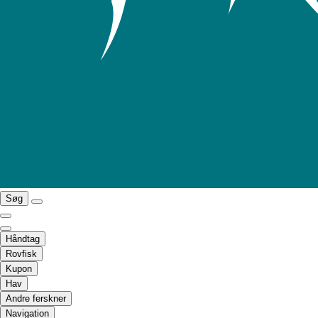
Søg
Håndtag
Rovfisk
Kupon
Hav
Andre ferskner
Navigation