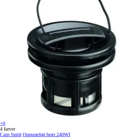
+0
4 farver
Carp Spirit
Oppusteligt bræt 240WI