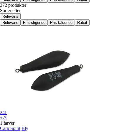
372 produkter
Sorter efter
Relevans
Relevans
Pris stigende
Pris faldende
Rabat
24t
+-3
1 farver
Carp Spirit
Bly