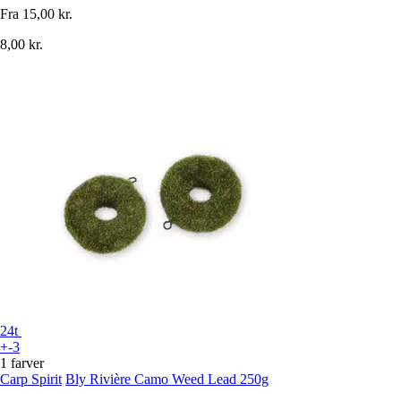
Fra
15,00 kr.
8,00 kr.
24t
+-3
1 farver
Carp Spirit
Bly Rivière Camo Weed Lead 250g