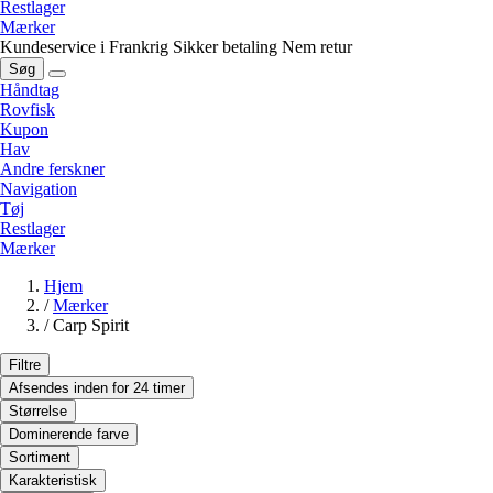
Restlager
Mærker
Kundeservice i Frankrig
Sikker betaling
Nem retur
Søg
Håndtag
Rovfisk
Kupon
Hav
Andre ferskner
Navigation
Tøj
Restlager
Mærker
Hjem
/
Mærker
/
Carp Spirit
Filtre
Afsendes inden for 24 timer
Størrelse
Dominerende farve
Sortiment
Karakteristisk