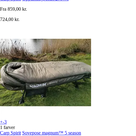
Fra
859,00 kr.
724,00 kr.
+-3
1 farver
Carp Spirit
Sovepose magnum™ 5 season