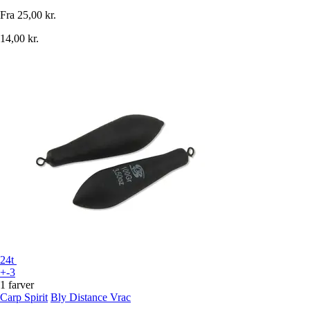
Fra
25,00 kr.
14,00 kr.
24t
+-3
1 farver
Carp Spirit
Bly Distance Vrac