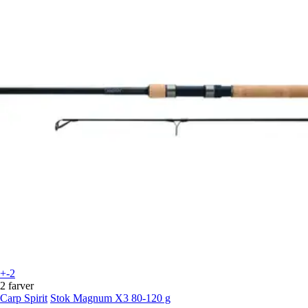
+-2
2 farver
Carp Spirit
Stok Magnum X3 80-120 g