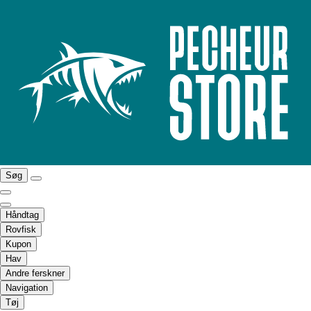
Søg
Håndtag
Rovfisk
Kupon
Hav
Andre ferskner
Navigation
Tøj