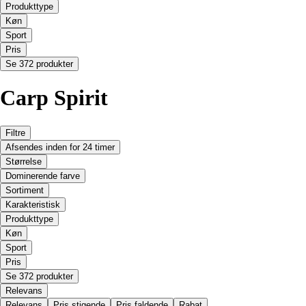
Produkttype
Køn
Sport
Pris
Se 372 produkter
Carp Spirit
Filtre
Afsendes inden for 24 timer
Størrelse
Dominerende farve
Sortiment
Karakteristisk
Produkttype
Køn
Sport
Pris
Se 372 produkter
Relevans
Relevans
Pris stigende
Pris faldende
Rabat