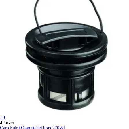
+0
4 farver
Carp Spirit
Oppusteligt bræt 270WI