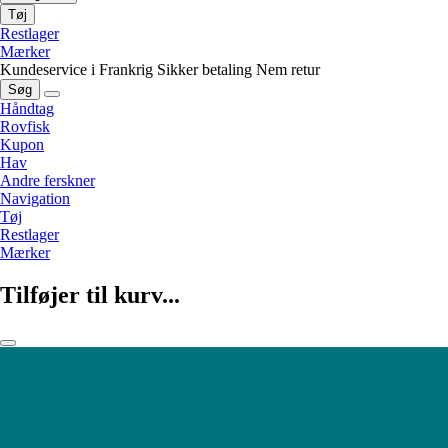
Tøj
Restlager
Mærker
Kundeservice i Frankrig
Sikker betaling
Nem retur
Søg
Håndtag
Rovfisk
Kupon
Hav
Andre ferskner
Navigation
Tøj
Restlager
Mærker
Tilføjer til kurv...