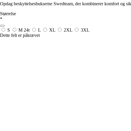
Opdag beskyttelsesbukserne Swedteam, der kombinerer komfort og sikke
Størrelse
*
S
M
24t
L
XL
2XL
3XL
Dette felt er påkrævet