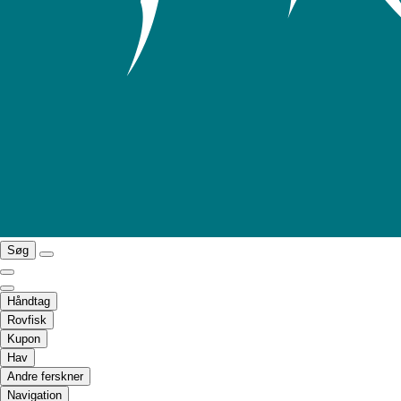
Søg
Håndtag
Rovfisk
Kupon
Hav
Andre ferskner
Navigation