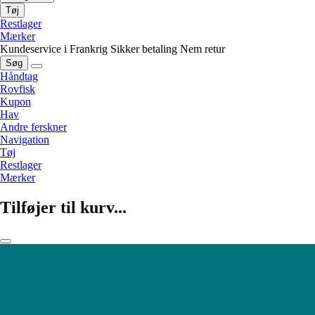
Tøj
Restlager
Mærker
Kundeservice i Frankrig
Sikker betaling
Nem retur
Søg
Håndtag
Rovfisk
Kupon
Hav
Andre ferskner
Navigation
Tøj
Restlager
Mærker
Tilføjer til kurv...