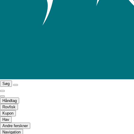
Søg
Håndtag
Rovfisk
Kupon
Hav
Andre ferskner
Navigation