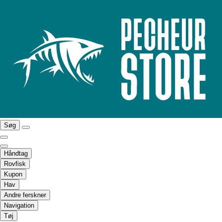
Søg
Håndtag
Rovfisk
Kupon
Hav
Andre ferskner
Navigation
Tøj