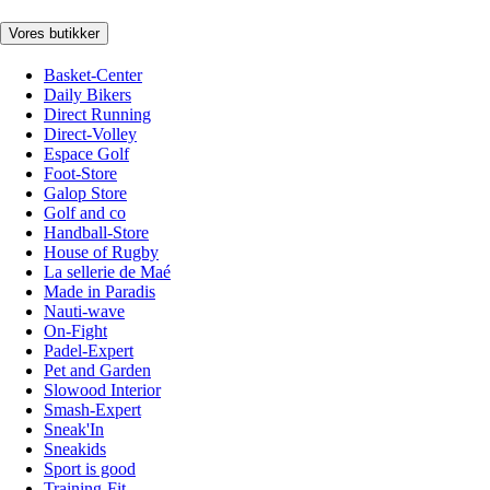
Vores butikker
Basket-Center
Daily Bikers
Direct Running
Direct-Volley
Espace Golf
Foot-Store
Galop Store
Golf and co
Handball-Store
House of Rugby
La sellerie de Maé
Made in Paradis
Nauti-wave
On-Fight
Padel-Expert
Pet and Garden
Slowood Interior
Smash-Expert
Sneak'In
Sneakids
Sport is good
Training-Fit