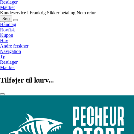
Restlager
Mærker
Kundeservice i Frankrig
Sikker betaling
Nem retur
Søg
Håndtag
Rovfisk
Kupon
Hav
Andre ferskner
Navigation
Tøj
Restlager
Mærker
Tilføjer til kurv...