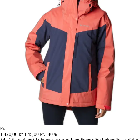
Fra
1.420,00 kr.
845,00 kr.
-40%
+42,25 kr.
gives til din naeste ordre
Krediteres efter bekraeftelse af din