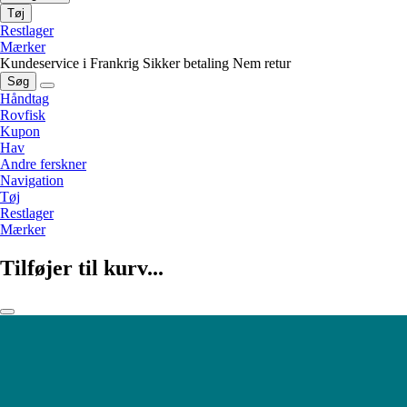
Tøj
Restlager
Mærker
Kundeservice i Frankrig
Sikker betaling
Nem retur
Søg
Håndtag
Rovfisk
Kupon
Hav
Andre ferskner
Navigation
Tøj
Restlager
Mærker
Tilføjer til kurv...