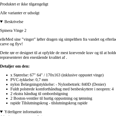
Produktet er ikke tilgængeligt
Alle varianter er udsolgt
Beskrivelse
Spinera Vinge 2
elleMed sine "vinger" løfter dragen sig simpelthen fra vandet og efterl
carve og flyv!
Dette rør er designet til at opfylde de mest krævende krav og til at ho
repræsenterer den enestående kvalitet af .
Detaljer om den:
x Størrelse: 67" 64" / 170x163 (inklusive oppustet vinge)
PVC-tykkelse: 0,7 mm
nylon Belægningstykkelse: - Nylonbetræk: 840D (Denier)
Fuldt polstrede komforthåndtag med benbeskyttere i neopren: 4
2 ekstra håndtag til ombordstigning
2 Boston-ventiler til hurtig oppustning og tømning
rapide Tilslutningskrog - tilslutningskrog rapide
Yderligere information