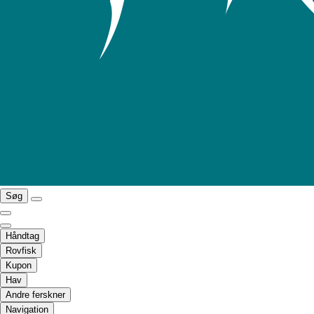
Søg
Håndtag
Rovfisk
Kupon
Hav
Andre ferskner
Navigation