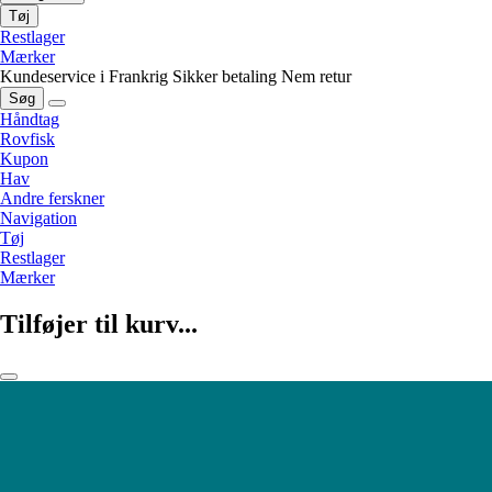
Tøj
Restlager
Mærker
Kundeservice i Frankrig
Sikker betaling
Nem retur
Søg
Håndtag
Rovfisk
Kupon
Hav
Andre ferskner
Navigation
Tøj
Restlager
Mærker
Tilføjer til kurv...