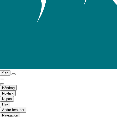
Søg
Håndtag
Rovfisk
Kupon
Hav
Andre ferskner
Navigation