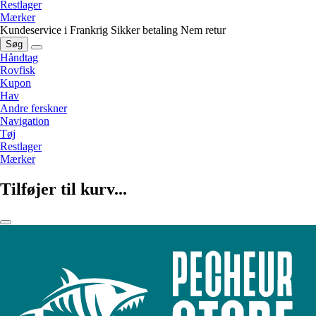
Restlager
Mærker
Kundeservice i Frankrig
Sikker betaling
Nem retur
Søg
Håndtag
Rovfisk
Kupon
Hav
Andre ferskner
Navigation
Tøj
Restlager
Mærker
Tilføjer til kurv...