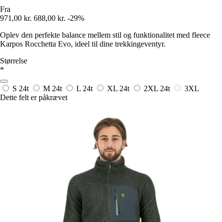
Fra
971,00 kr.
688,00 kr.
-29%
Oplev den perfekte balance mellem stil og funktionalitet med fleece
Karpos Rocchetta Evo, ideel til dine trekkingeventyr.
Størrelse
*
S
24t
M
24t
L
24t
XL
24t
2XL
24t
3XL
Dette felt er påkrævet