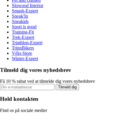
Pet and Garden
Slowood Interior
Smash-Expert
Sneak'In
Sneakids
Sport is good
Training-Fit
Trek-Expert
Triathlon-Expert
TripnBikers
Vélo-Store
Winter-Expert
Tilmeld dig vores nyhedsbrev
Få 10 % rabat ved at tilmelde dig vores nyhedsbrev
Tilmeld dig
Hold kontakten
Find os på sociale medier