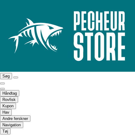
Søg
Håndtag
Rovfisk
Kupon
Hav
Andre ferskner
Navigation
Tøj