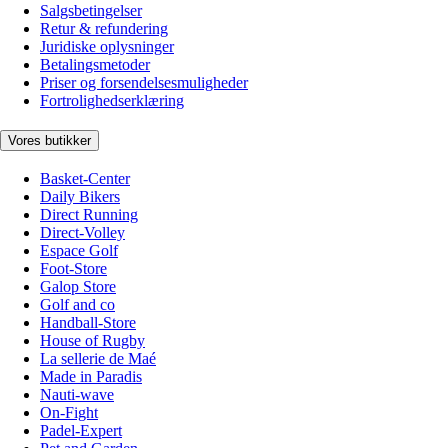
Salgsbetingelser
Retur & refundering
Juridiske oplysninger
Betalingsmetoder
Priser og forsendelsesmuligheder
Fortrolighedserklæring
Vores butikker
Basket-Center
Daily Bikers
Direct Running
Direct-Volley
Espace Golf
Foot-Store
Galop Store
Golf and co
Handball-Store
House of Rugby
La sellerie de Maé
Made in Paradis
Nauti-wave
On-Fight
Padel-Expert