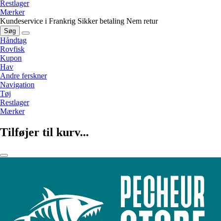
Restlager
Mærker
Kundeservice i Frankrig
Sikker betaling
Nem retur
Søg
Håndtag
Rovfisk
Kupon
Hav
Andre ferskner
Navigation
Tøj
Restlager
Mærker
Tilføjer til kurv...