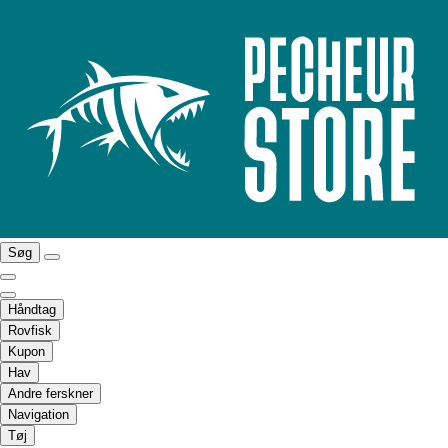
Søg
Håndtag
Rovfisk
Kupon
Hav
Andre ferskner
Navigation
Tøj