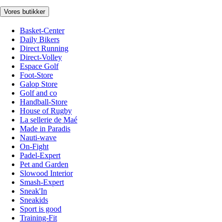
Vores butikker
Basket-Center
Daily Bikers
Direct Running
Direct-Volley
Espace Golf
Foot-Store
Galop Store
Golf and co
Handball-Store
House of Rugby
La sellerie de Maé
Made in Paradis
Nauti-wave
On-Fight
Padel-Expert
Pet and Garden
Slowood Interior
Smash-Expert
Sneak'In
Sneakids
Sport is good
Training-Fit