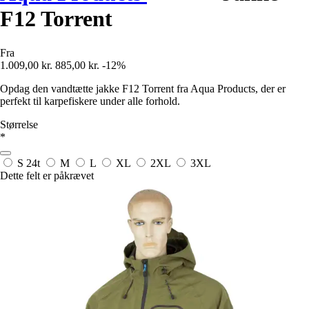
F12 Torrent
Fra
1.009,00 kr.
885,00 kr.
-12%
Opdag den vandtætte jakke F12 Torrent fra Aqua Products, der er
perfekt til karpefiskere under alle forhold.
Størrelse
*
S
24t
M
L
XL
2XL
3XL
Dette felt er påkrævet