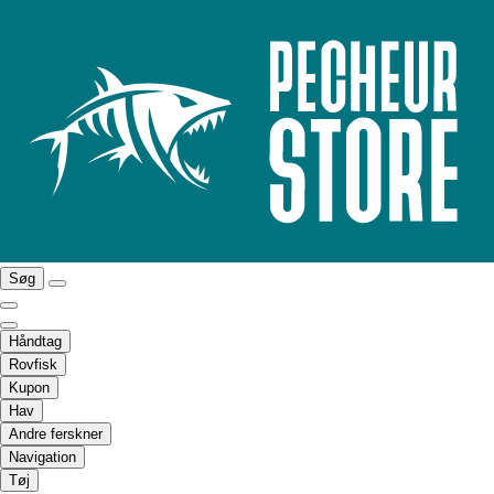
Søg
Håndtag
Rovfisk
Kupon
Hav
Andre ferskner
Navigation
Tøj