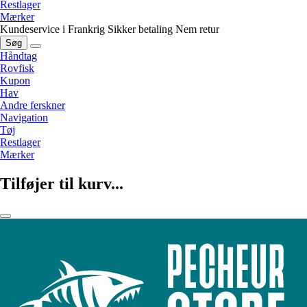
Restlager
Mærker
Kundeservice i Frankrig
Sikker betaling
Nem retur
Søg
Håndtag
Rovfisk
Kupon
Hav
Andre ferskner
Navigation
Tøj
Restlager
Mærker
Tilføjer til kurv...