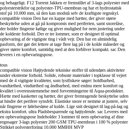
og behageligt. F12 Torrent Jakken er fremstillet af 3-lags polyester med
polyesterstrikfor og polyester-TPU-membran og har et hydrostatisk
stof på 10.000 mm, så den kan modstå selv de kraftigste regnskyl.
compatible vision Den har en kappe med hætter, der giver større
beskyttelse uden at gå på kompromis med periferien, samt snorelåse,
der holder fingrene kølige og giver mulighed for nem justering under
de koldeste forhold. Der er tre lommer, som er designet til optimal
opbevaring af de vigtigste ting i vådt vejr. Den har en almindelig
pasform, der gør det lettere at tage flere lag på i de kolde måneder og
giver større komfort, samtidig med at den forbliver kompakt. sac Den
leveres i en opbevaringspose.
tous
compatible vision Højtydende tekniske stoffer til udendørs aktiviteter
under ekstreme forhold. Solide, robuste materialer i topklasse til vejret
med de 4 vigtigste kvaliteter, som lystfiskere søger: holdbarhed,
vandtæthed, vindtæthed og åndbarhed, med endnu mere komfort og
kvalitet i overensstemmelse med forventningerne til Aqua-produkter.
Hætte med kasketter og hætter, der giver fremragende beskyttelse uden
at hindre det perifere synsfelt. Elastiske snore er nemme at justere, selv
når fingrene er følelsesløse af kulde. Lige snit designet til lag-på-lag og
ekstra komfort. ultra Pladsbesparende og højtydende. sac Leveres med
en opbevaringspose Indeholder 3 lommer til nem opbevaring af dine
regnsager 3-lags polyester 200 GSM TPU-membran i 100 % polyester
Strikket polyesterforing 10.000 MMHH MVP