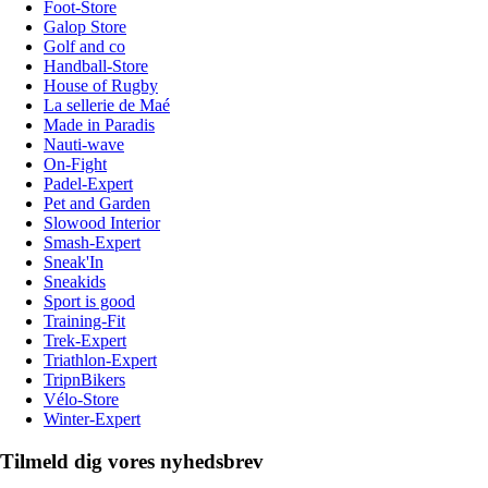
Foot-Store
Galop Store
Golf and co
Handball-Store
House of Rugby
La sellerie de Maé
Made in Paradis
Nauti-wave
On-Fight
Padel-Expert
Pet and Garden
Slowood Interior
Smash-Expert
Sneak'In
Sneakids
Sport is good
Training-Fit
Trek-Expert
Triathlon-Expert
TripnBikers
Vélo-Store
Winter-Expert
Tilmeld dig vores nyhedsbrev