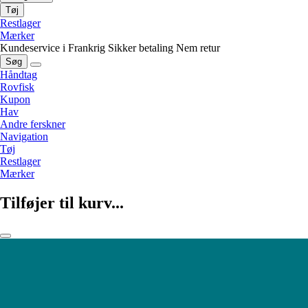
Tøj
Restlager
Mærker
Kundeservice i Frankrig
Sikker betaling
Nem retur
Søg
Håndtag
Rovfisk
Kupon
Hav
Andre ferskner
Navigation
Tøj
Restlager
Mærker
Tilføjer til kurv...