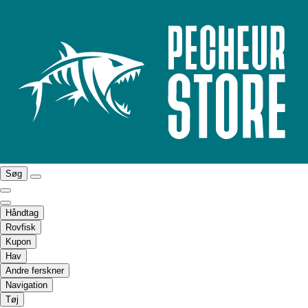
Søg
Håndtag
Rovfisk
Kupon
Hav
Andre ferskner
Navigation
Tøj