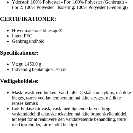
Yderstof: 100% Polyester - For: 100% Polyester (Genbrugt) -
For 2: 100% Polyester - Isolering: 100% Polyester (Genbrugt)
CERTIFIKATIONER:
Hovedmateriale bluesign®
Ingen PFC
Genbrugsindhold
Specifikationer:
Vægt: 1450.0 g
Indvendig benlængde: 70 cm
Vedligeholdelse:
Maskinvask ved lunkent vand - 40° C skånsom cyklus, må ikke
bleges, tørres ved lav temperatur, må ikke stryges, må ikke
renses kemisk
Luk lynlåse før vask, vask med lignende farver, brug
vaskemiddel til tekniske tekstiler, må ikke bruge skyllemiddel,
tør tøjet for at reaktivere den vandafvisende behandling, tørre
med tørreboller, tørre indtil helt tørt