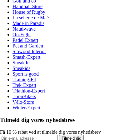
Golf and co
Handball-Store
House of Rugby
La sellerie de Maé
Made in Paradis
Nauti-wave
On-Fight
Padel-Expert
Pet and Garden
Slowood Interior
Smash-Expert
Sneak'In
Sneakids
Sport is good
Training-Fit
Trek-Expert
Triathlon-Expert
TripnBikers
Vélo-Store
Winter-Expert
Tilmeld dig vores nyhedsbrev
Få 10 % rabat ved at tilmelde dig vores nyhedsbrev
Tilmeld dig