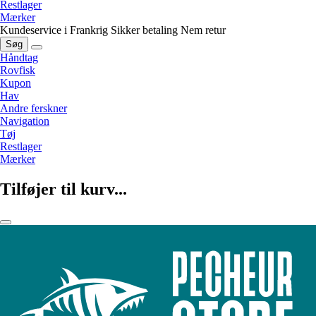
Restlager
Mærker
Kundeservice i Frankrig
Sikker betaling
Nem retur
Søg
Håndtag
Rovfisk
Kupon
Hav
Andre ferskner
Navigation
Tøj
Restlager
Mærker
Tilføjer til kurv...