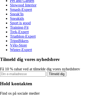
Pet and Garden
Slowood Interior
Smash-Expert
Sneak'In
Sneakids
Sport is good
Training-Fit
Trek-Expert
Triathlon-Expert
TripnBikers
Vélo-Store
Winter-Expert
Tilmeld dig vores nyhedsbrev
Få 10 % rabat ved at tilmelde dig vores nyhedsbrev
Tilmeld dig
Hold kontakten
Find os på sociale medier