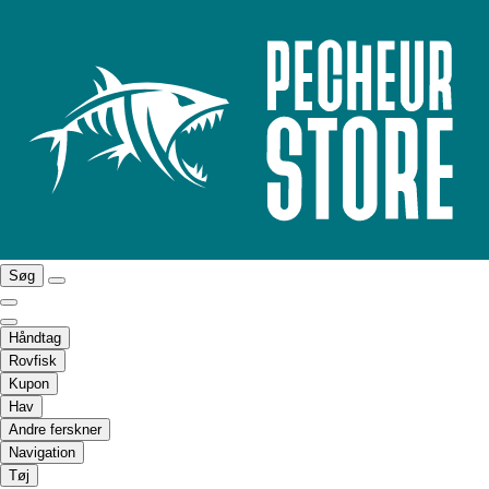
Søg
Håndtag
Rovfisk
Kupon
Hav
Andre ferskner
Navigation
Tøj