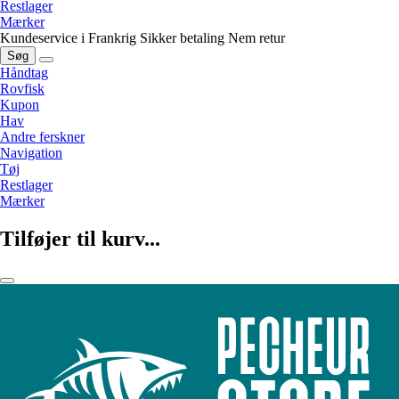
Restlager
Mærker
Kundeservice i Frankrig
Sikker betaling
Nem retur
Søg
Håndtag
Rovfisk
Kupon
Hav
Andre ferskner
Navigation
Tøj
Restlager
Mærker
Tilføjer til kurv...