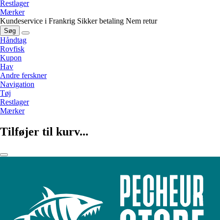
Restlager
Mærker
Kundeservice i Frankrig
Sikker betaling
Nem retur
Søg
Håndtag
Rovfisk
Kupon
Hav
Andre ferskner
Navigation
Tøj
Restlager
Mærker
Tilføjer til kurv...