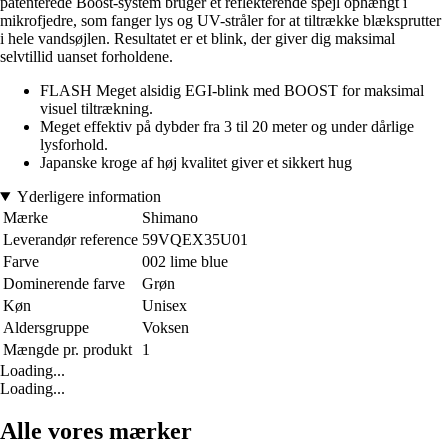
patenterede Boost-system bruger et reflekterende spejl ophængt i
mikrofjedre, som fanger lys og UV-stråler for at tiltrække blæksprutter
i hele vandsøjlen. Resultatet er et blink, der giver dig maksimal
selvtillid uanset forholdene.
FLASH Meget alsidig EGI-blink med BOOST for maksimal
visuel tiltrækning.
Meget effektiv på dybder fra 3 til 20 meter og under dårlige
lysforhold.
Japanske kroge af høj kvalitet giver et sikkert hug
Yderligere information
Mærke
Shimano
Leverandør reference
59VQEX35U01
Farve
002 lime blue
Dominerende farve
Grøn
Køn
Unisex
Aldersgruppe
Voksen
Mængde pr. produkt
1
Loading...
Loading...
Alle vores mærker