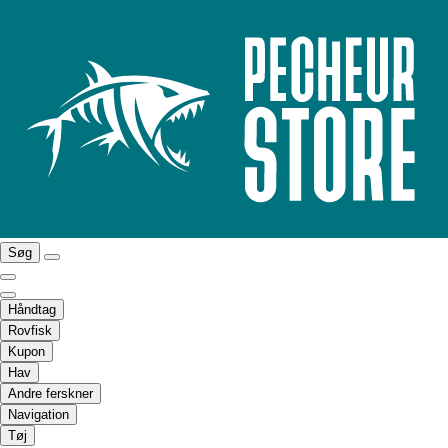
Søg
Håndtag
Rovfisk
Kupon
Hav
Andre ferskner
Navigation
Tøj