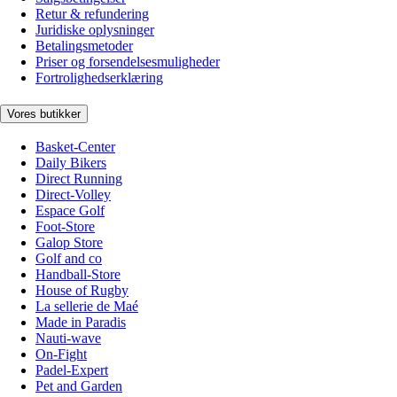
Retur & refundering
Juridiske oplysninger
Betalingsmetoder
Priser og forsendelsesmuligheder
Fortrolighedserklæring
Vores butikker
Basket-Center
Daily Bikers
Direct Running
Direct-Volley
Espace Golf
Foot-Store
Galop Store
Golf and co
Handball-Store
House of Rugby
La sellerie de Maé
Made in Paradis
Nauti-wave
On-Fight
Padel-Expert
Pet and Garden