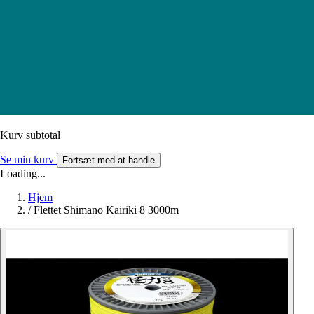
Kurv subtotal
Se min kurv
Fortsæt med at handle
Loading...
Hjem
/
Flettet Shimano Kairiki 8 3000m