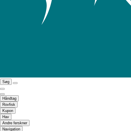
Søg
Håndtag
Rovfisk
Kupon
Hav
Andre ferskner
Navigation