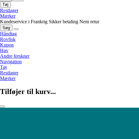
Tøj
Restlager
Mærker
Kundeservice i Frankrig
Sikker betaling
Nem retur
Søg
Håndtag
Rovfisk
Kupon
Hav
Andre ferskner
Navigation
Tøj
Restlager
Mærker
Tilføjer til kurv...