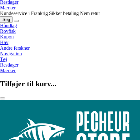
Restlager
Mærker
Kundeservice i Frankrig
Sikker betaling
Nem retur
Søg
Håndtag
Rovfisk
Kupon
Hav
Andre ferskner
Navigation
Tøj
Restlager
Mærker
Tilføjer til kurv...