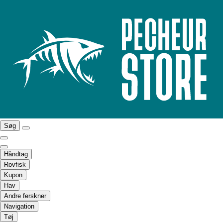
Søg
Håndtag
Rovfisk
Kupon
Hav
Andre ferskner
Navigation
Tøj