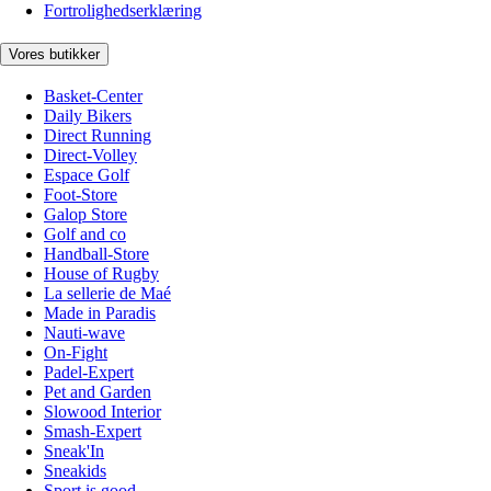
Fortrolighedserklæring
Vores butikker
Basket-Center
Daily Bikers
Direct Running
Direct-Volley
Espace Golf
Foot-Store
Galop Store
Golf and co
Handball-Store
House of Rugby
La sellerie de Maé
Made in Paradis
Nauti-wave
On-Fight
Padel-Expert
Pet and Garden
Slowood Interior
Smash-Expert
Sneak'In
Sneakids
Sport is good