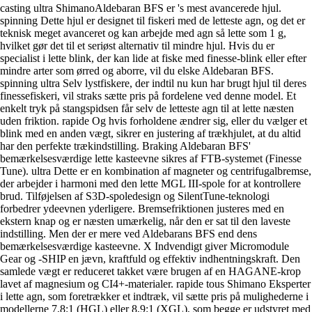
casting ultra ShimanoAldebaran BFS er 's mest avancerede hjul.
spinning Dette hjul er designet til fiskeri med de letteste agn, og det er
teknisk meget avanceret og kan arbejde med agn så lette som 1 g,
hvilket gør det til et seriøst alternativ til mindre hjul. Hvis du er
specialist i lette blink, der kan lide at fiske med finesse-blink eller efter
mindre arter som ørred og aborre, vil du elske Aldebaran BFS.
spinning ultra Selv lystfiskere, der indtil nu kun har brugt hjul til deres
finessefiskeri, vil straks sætte pris på fordelene ved denne model. Et
enkelt tryk på stangspidsen får selv de letteste agn til at lette næsten
uden friktion. rapide Og hvis forholdene ændrer sig, eller du vælger et
blink med en anden vægt, sikrer en justering af trækhjulet, at du altid
har den perfekte trækindstilling. Braking Aldebaran BFS'
bemærkelsesværdige lette kasteevne sikres af FTB-systemet (Finesse
Tune). ultra Dette er en kombination af magneter og centrifugalbremse,
der arbejder i harmoni med den lette MGL III-spole for at kontrollere
brud. Tilføjelsen af S3D-spoledesign og SilentTune-teknologi
forbedrer ydeevnen yderligere. Bremsefriktionen justeres med en
ekstern knap og er næsten umærkelig, når den er sat til den laveste
indstilling. Men der er mere ved Aldebarans BFS end dens
bemærkelsesværdige kasteevne. X Indvendigt giver Micromodule
Gear og -SHIP en jævn, kraftfuld og effektiv indhentningskraft. Den
samlede vægt er reduceret takket være brugen af en HAGANE-krop
lavet af magnesium og CI4+-materialer. rapide tous Shimano Eksperter
i lette agn, som foretrækker et indtræk, vil sætte pris på mulighederne i
modellerne 7,8:1 (HGL) eller 8,9:1 (XGL), som begge er udstyret med