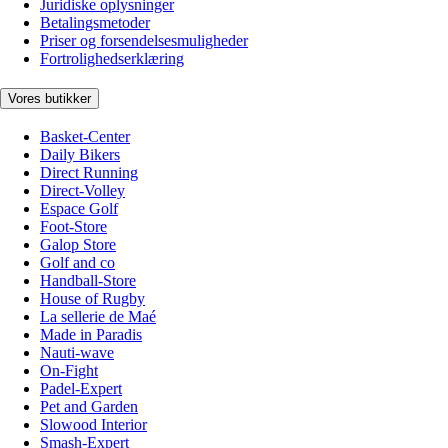
Juridiske oplysninger
Betalingsmetoder
Priser og forsendelsesmuligheder
Fortrolighedserklæring
Vores butikker
Basket-Center
Daily Bikers
Direct Running
Direct-Volley
Espace Golf
Foot-Store
Galop Store
Golf and co
Handball-Store
House of Rugby
La sellerie de Maé
Made in Paradis
Nauti-wave
On-Fight
Padel-Expert
Pet and Garden
Slowood Interior
Smash-Expert