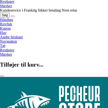
Restlager
Mærker
Kundeservice i Frankrig
Sikker betaling
Nem retur
Søg
Håndtag
Rovfisk
Kupon
Hav
Andre ferskner
Navigation
Tøj
Restlager
Mærker
Tilføjer til kurv...