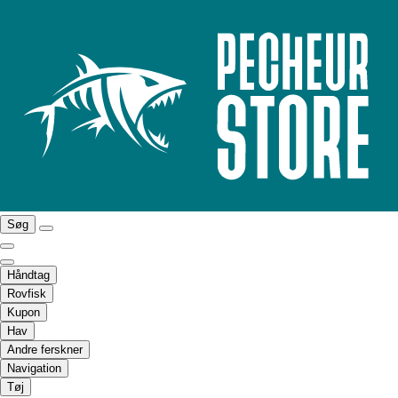
Søg
Håndtag
Rovfisk
Kupon
Hav
Andre ferskner
Navigation
Tøj