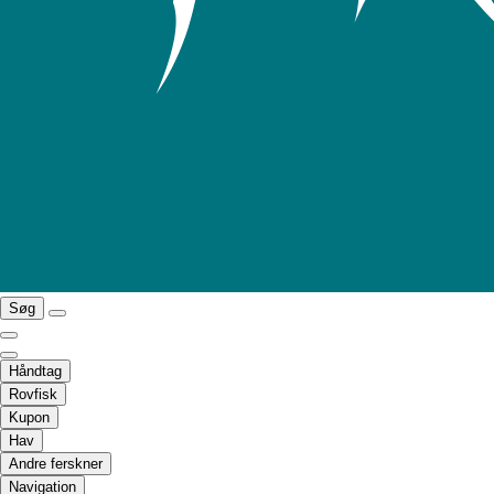
Søg
Håndtag
Rovfisk
Kupon
Hav
Andre ferskner
Navigation