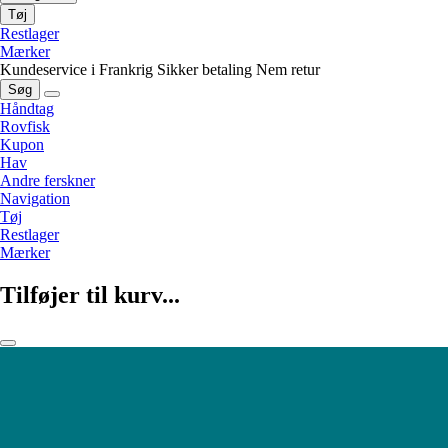
Tøj
Restlager
Mærker
Kundeservice i Frankrig
Sikker betaling
Nem retur
Søg
Håndtag
Rovfisk
Kupon
Hav
Andre ferskner
Navigation
Tøj
Restlager
Mærker
Tilføjer til kurv...