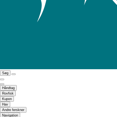
Søg
Håndtag
Rovfisk
Kupon
Hav
Andre ferskner
Navigation