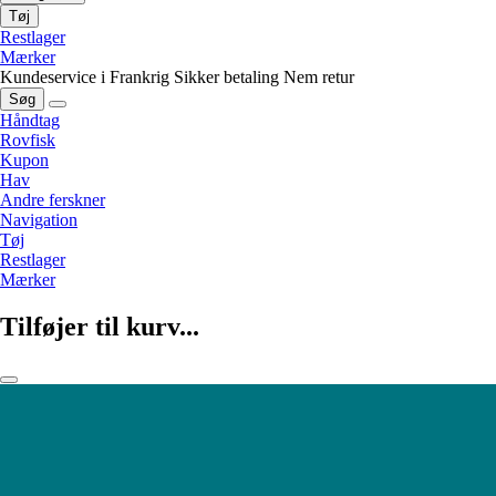
Tøj
Restlager
Mærker
Kundeservice i Frankrig
Sikker betaling
Nem retur
Søg
Håndtag
Rovfisk
Kupon
Hav
Andre ferskner
Navigation
Tøj
Restlager
Mærker
Tilføjer til kurv...