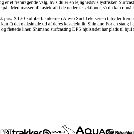
 er et fremragende valg, hvis du er en lejlighedsvis lystfisker. Surfcast
e på . Med masser af kastekraft i de nederste sektioner, så du kan opnå
sk pris. XT30-kulfiberblankerne i Alivio Surf Tele-serien tilbyder fremra
re kan få det maksimale ud af deres kasteteknik. Shimano For en stang i 
 flettede liner. Shimano surfcasting DPS-hjulsædet har plads til hjul fr