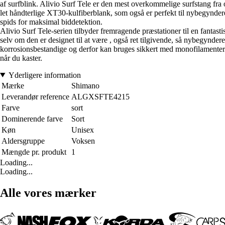
af surfblink. Alivio Surf Tele er den mest overkommelige surfstang fra og
let håndterlige XT30-kulfiberblank, som også er perfekt til nybegynder
spids for maksimal biddetektion.
Alivio Surf Tele-serien tilbyder fremragende præstationer til en fantasti
selv om den er designet til at være , også ret tilgivende, så nybegynde
korrosionsbestandige og derfor kan bruges sikkert med monofilamenter og
når du kaster.
Yderligere information
Mærke
Shimano
Leverandør reference
ALGXSFTE4215
Farve
sort
Dominerende farve
Sort
Køn
Unisex
Aldersgruppe
Voksen
Mængde pr. produkt
1
Loading...
Loading...
Alle vores mærker