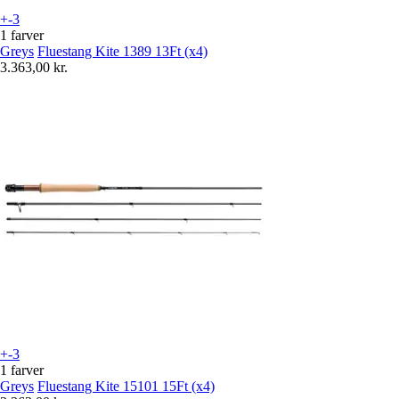
+-3
1 farver
Greys
Fluestang Kite 1389 13Ft (x4)
3.363,00 kr.
+-3
1 farver
Greys
Fluestang Kite 15101 15Ft (x4)