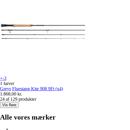
+-3
1 farver
Greys
Fluestang Kite 908 9Ft (x4)
1.868,00 kr.
24 af 129 produkter
Vis flere
Alle vores mærker