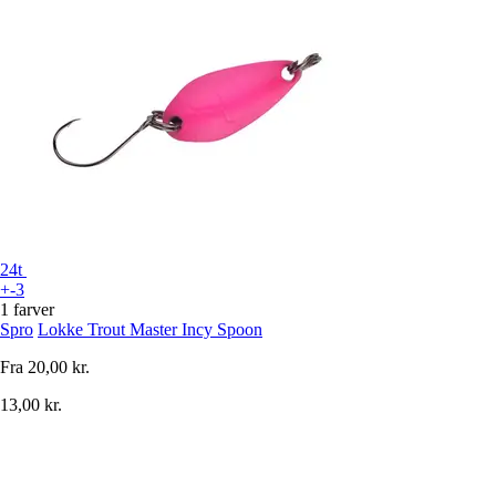
24t
+-3
1 farver
Spro
Lokke Trout Master Incy Spoon
Fra
20,00 kr.
13,00 kr.