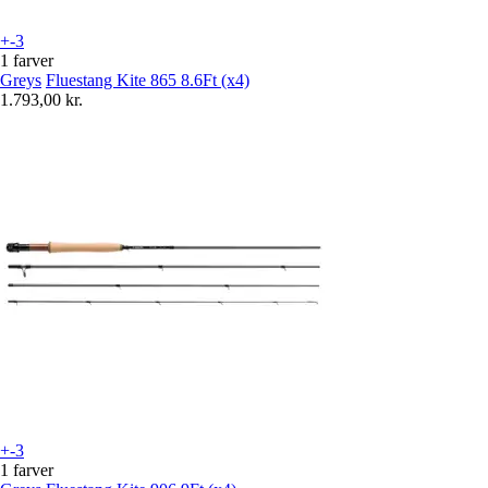
+-3
1 farver
Greys
Fluestang Kite 865 8.6Ft (x4)
1.793,00 kr.
+-3
1 farver