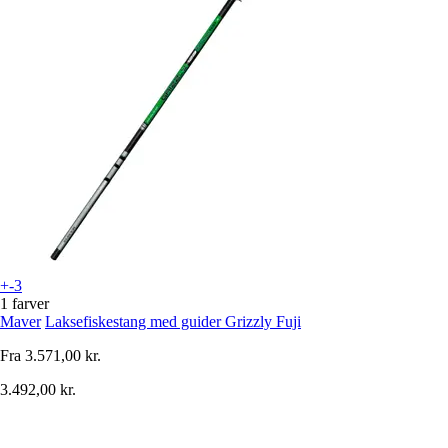
+-3
1 farver
Maver
Laksefiskestang med guider Grizzly Fuji
Fra
3.571,00 kr.
3.492,00 kr.