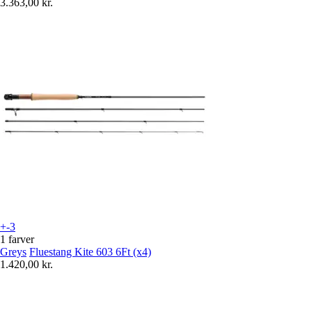
3.363,00 kr.
+-3
1 farver
Greys
Fluestang Kite 603 6Ft (x4)
1.420,00 kr.