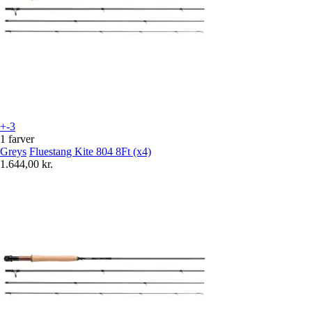
+-3
1 farver
Greys
Fluestang Kite 804 8Ft (x4)
1.644,00 kr.