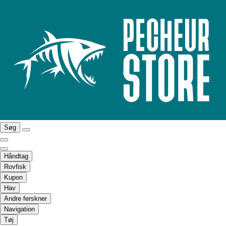
Søg
Håndtag
Rovfisk
Kupon
Hav
Andre ferskner
Navigation
Tøj