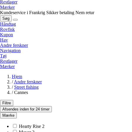
Restlager
Mærker
Kundeservice i Frankrig
Sikker betaling
Nem retur
Søg
Håndtag
Rovfisk
Kupon
Hav
Andre ferskner
Navigation
Tøj
Restlager
Mærker
Hjem
/
Andre ferskner
/
Street fishing
/
Cannes
Filtre
Afsendes inden for 24 timer
Mærke
Hearty Rise
2