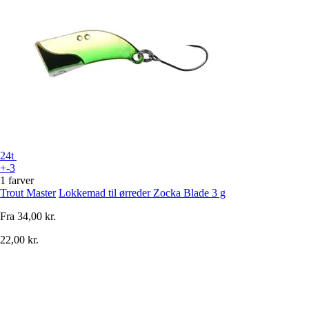
24t
+-3
1 farver
Trout Master
Lokkemad til ørreder Zocka Blade 3 g
Fra
34,00 kr.
22,00 kr.