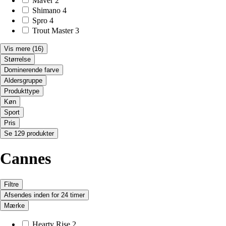
Maver
2
Shimano
4
Spro
4
Trout Master
3
Vis mere
(16)
Størrelse
Dominerende farve
Aldersgruppe
Produkttype
Køn
Sport
Pris
Se 129 produkter
Cannes
Filtre
Afsendes inden for 24 timer
Mærke
Hearty Rise
2