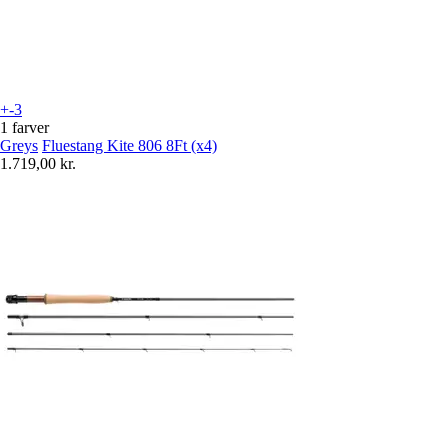
+-3
1 farver
Greys
Fluestang Kite 806 8Ft (x4)
1.719,00 kr.