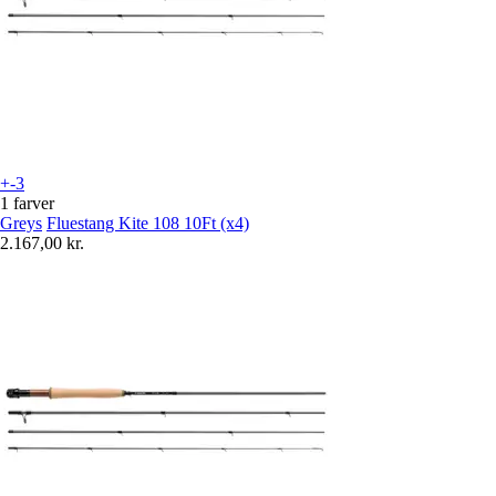
+-3
1 farver
Greys
Fluestang Kite 108 10Ft (x4)
2.167,00 kr.