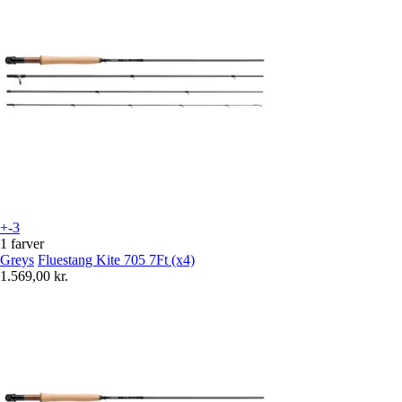
+-3
1 farver
Greys
Fluestang Kite 705 7Ft (x4)
1.569,00 kr.