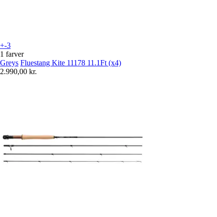
+-3
1 farver
Greys
Fluestang Kite 11178 11.1Ft (x4)
2.990,00 kr.