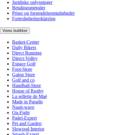
Juridiske oplysninger
Betalingsmetoder
Priser og forsendelsesmuligheder
Fortrolighedserklæring
Vores butikker
Basket-Center
Daily Bikers
Direct Running
Direct-Volley
Espace Golf
Foot-Store
Galop Store
Golf and co
Handball-Store
House of Rugby
La sellerie de Maé
Made in Paradis
Nauti-wave
On-Fight
Padel-Expert
Pet and Garden
Slowood Interior
Smash-Expert