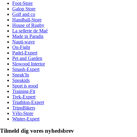
Foot-Store
Galop Store
Golf and co
Handball-Store
House of Rugby
La sellerie de Maé
Made in Paradis
Nauti-wave
On-Fight
Padel-Expert
Pet and Garden
Slowood Interior
Smash-Expert
Sneak'In
Sneakids
Sport is good
Training-Fit
Trek-Expert
Triathlon-Expert
TripnBikers
Vélo-Store
Winter-Expert
Tilmeld dig vores nyhedsbrev