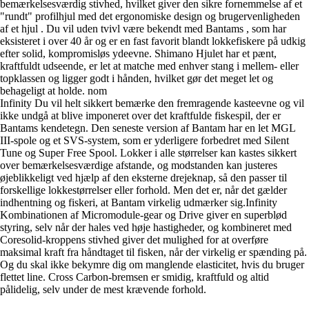
bemærkelsesværdig stivhed, hvilket giver den sikre fornemmelse af et
"rundt" profilhjul med det ergonomiske design og brugervenligheden
af et hjul . Du vil uden tvivl være bekendt med Bantams , som har
eksisteret i over 40 år og er en fast favorit blandt lokkefiskere på udkig
efter solid, kompromisløs ydeevne. Shimano Hjulet har et pænt,
kraftfuldt udseende, er let at matche med enhver stang i mellem- eller
topklassen og ligger godt i hånden, hvilket gør det meget let og
behageligt at holde. nom
Infinity Du vil helt sikkert bemærke den fremragende kasteevne og vil
ikke undgå at blive imponeret over det kraftfulde fiskespil, der er
Bantams kendetegn. Den seneste version af Bantam har en let MGL
III-spole og et SVS-system, som er yderligere forbedret med Silent
Tune og Super Free Spool. Lokker i alle størrelser kan kastes sikkert
over bemærkelsesværdige afstande, og modstanden kan justeres
øjeblikkeligt ved hjælp af den eksterne drejeknap, så den passer til
forskellige lokkestørrelser eller forhold. Men det er, når det gælder
indhentning og fiskeri, at Bantam virkelig udmærker sig.Infinity
Kombinationen af Micromodule-gear og Drive giver en superblød
styring, selv når der hales ved høje hastigheder, og kombineret med
Coresolid-kroppens stivhed giver det mulighed for at overføre
maksimal kraft fra håndtaget til fisken, når der virkelig er spænding på.
Og du skal ikke bekymre dig om manglende elasticitet, hvis du bruger
flettet line. Cross Carbon-bremsen er smidig, kraftfuld og altid
pålidelig, selv under de mest krævende forhold.