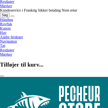
Restlager
Mærker
Kundeservice i Frankrig
Sikker betaling
Nem retur
Søg
Håndtag
Rovfisk
Kupon
Hav
Andre ferskner
Navigation
Tøj
Restlager
Mærker
Tilføjer til kurv...