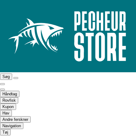
Søg
Håndtag
Rovfisk
Kupon
Hav
Andre ferskner
Navigation
Tøj