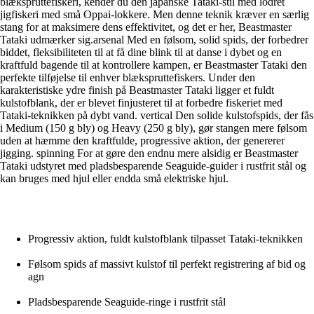
blækspruttefiskeri, kender du den japanske Tataki-stil med lodret
jigfiskeri med små Oppai-lokkere. Men denne teknik kræver en særlig
stang for at maksimere dens effektivitet, og det er her, Beastmaster
Tataki udmærker sig.arsenal Med en følsom, solid spids, der forbedrer
biddet, fleksibiliteten til at få dine blink til at danse i dybet og en
kraftfuld bagende til at kontrollere kampen, er Beastmaster Tataki den
perfekte tilføjelse til enhver blækspruttefiskers. Under den
karakteristiske ydre finish på Beastmaster Tataki ligger et fuldt
kulstofblank, der er blevet finjusteret til at forbedre fiskeriet med
Tataki-teknikken på dybt vand. vertical Den solide kulstofspids, der fås
i Medium (150 g bly) og Heavy (250 g bly), gør stangen mere følsom
uden at hæmme den kraftfulde, progressive aktion, der genererer
jigging. spinning For at gøre den endnu mere alsidig er Beastmaster
Tataki udstyret med pladsbesparende Seaguide-guider i rustfrit stål og
kan bruges med hjul eller endda små elektriske hjul.
Progressiv aktion, fuldt kulstofblank tilpasset Tataki-teknikken
Følsom spids af massivt kulstof til perfekt registrering af bid og
agn
Pladsbesparende Seaguide-ringe i rustfrit stål