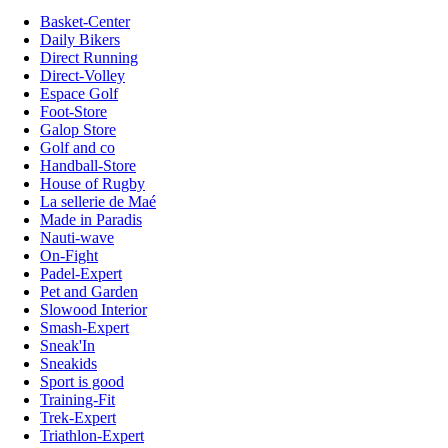
Basket-Center
Daily Bikers
Direct Running
Direct-Volley
Espace Golf
Foot-Store
Galop Store
Golf and co
Handball-Store
House of Rugby
La sellerie de Maé
Made in Paradis
Nauti-wave
On-Fight
Padel-Expert
Pet and Garden
Slowood Interior
Smash-Expert
Sneak'In
Sneakids
Sport is good
Training-Fit
Trek-Expert
Triathlon-Expert