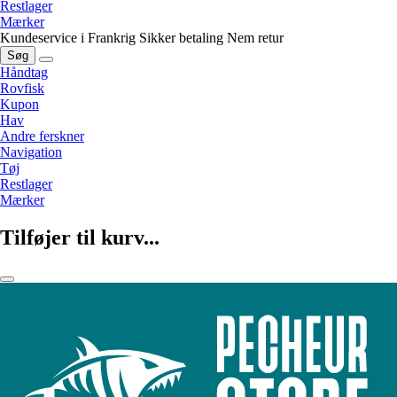
Restlager
Mærker
Kundeservice i Frankrig
Sikker betaling
Nem retur
Søg
Håndtag
Rovfisk
Kupon
Hav
Andre ferskner
Navigation
Tøj
Restlager
Mærker
Tilføjer til kurv...