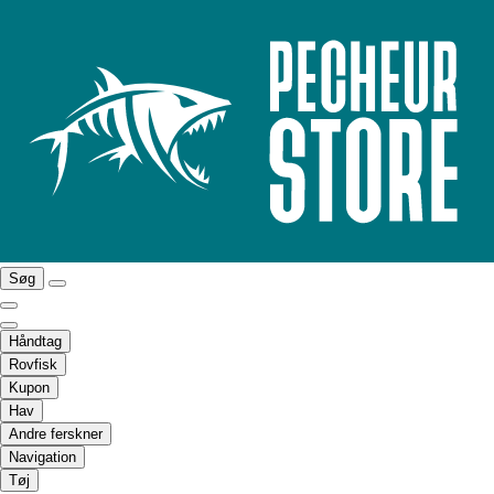
Søg
Håndtag
Rovfisk
Kupon
Hav
Andre ferskner
Navigation
Tøj