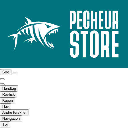
Søg
Håndtag
Rovfisk
Kupon
Hav
Andre ferskner
Navigation
Tøj