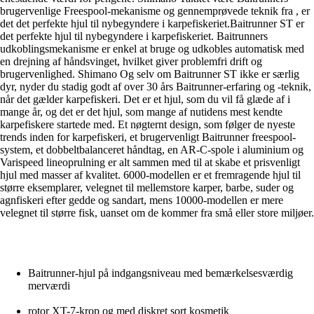
brugervenlige Freespool-mekanisme og gennemprøvede teknik fra , er
det det perfekte hjul til nybegyndere i karpefiskeriet.Baitrunner ST er
det perfekte hjul til nybegyndere i karpefiskeriet. Baitrunners
udkoblingsmekanisme er enkel at bruge og udkobles automatisk med
en drejning af håndsvinget, hvilket giver problemfri drift og
brugervenlighed. Shimano Og selv om Baitrunner ST ikke er særlig
dyr, nyder du stadig godt af over 30 års Baitrunner-erfaring og -teknik,
når det gælder karpefiskeri. Det er et hjul, som du vil få glæde af i
mange år, og det er det hjul, som mange af nutidens mest kendte
karpefiskere startede med. Et nøgternt design, som følger de nyeste
trends inden for karpefiskeri, et brugervenligt Baitrunner freespool-
system, et dobbeltbalanceret håndtag, en AR-C-spole i aluminium og
Varispeed lineoprulning er alt sammen med til at skabe et prisvenligt
hjul med masser af kvalitet. 6000-modellen er et fremragende hjul til
større eksemplarer, velegnet til mellemstore karper, barbe, suder og
agnfiskeri efter gedde og sandart, mens 10000-modellen er mere
velegnet til større fisk, uanset om de kommer fra små eller store miljøer.
Baitrunner-hjul på indgangsniveau med bemærkelsesværdig
merværdi
rotor XT-7-krop og med diskret sort kosmetik