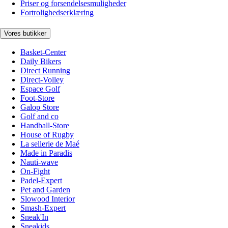
Priser og forsendelsesmuligheder
Fortrolighedserklæring
Vores butikker
Basket-Center
Daily Bikers
Direct Running
Direct-Volley
Espace Golf
Foot-Store
Galop Store
Golf and co
Handball-Store
House of Rugby
La sellerie de Maé
Made in Paradis
Nauti-wave
On-Fight
Padel-Expert
Pet and Garden
Slowood Interior
Smash-Expert
Sneak'In
Sneakids