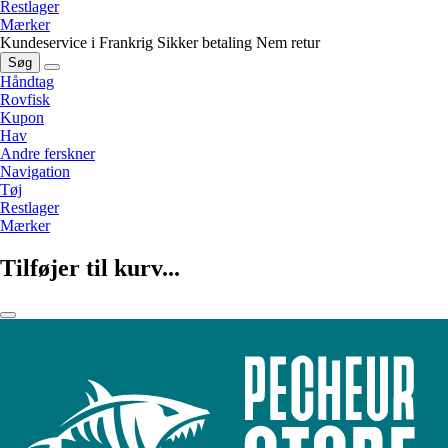
Restlager
Mærker
Kundeservice i Frankrig
Sikker betaling
Nem retur
Søg
Håndtag
Rovfisk
Kupon
Hav
Andre ferskner
Navigation
Tøj
Restlager
Mærker
Tilføjer til kurv...