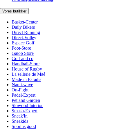
Vores butikker
Basket-Center
Daily Bikers
Direct Running
Direct-Volley
Espace Golf
Foot-Store
Galop Store
Golf and co
Handball-Store
House of Rugby
La sellerie de Maé
Made in Paradis
Nauti-wave
On-Fight
Padel-Expert
Pet and Garden
Slowood Interior
Smash-Expert
Sneak'In
Sneakids
Sport is good