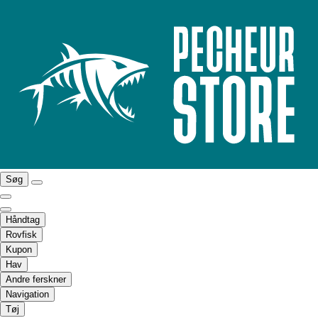
Søg
Håndtag
Rovfisk
Kupon
Hav
Andre ferskner
Navigation
Tøj