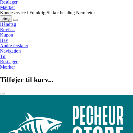
Restlager
Mærker
Kundeservice i Frankrig
Sikker betaling
Nem retur
Søg
Håndtag
Rovfisk
Kupon
Hav
Andre ferskner
Navigation
Tøj
Restlager
Mærker
Tilføjer til kurv...