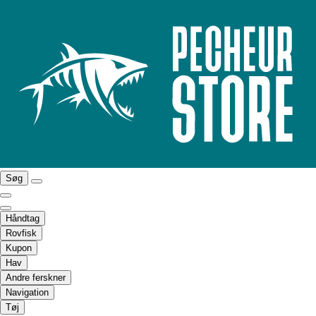
Søg
Håndtag
Rovfisk
Kupon
Hav
Andre ferskner
Navigation
Tøj