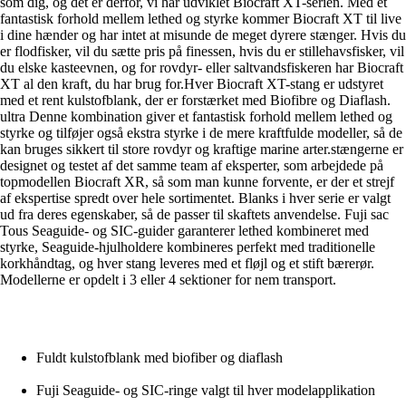
som dig, og det er derfor, vi har udviklet Biocraft XT-serien. Med et
fantastisk forhold mellem lethed og styrke kommer Biocraft XT til live
i dine hænder og har intet at misunde de meget dyrere stænger. Hvis du
er flodfisker, vil du sætte pris på finessen, hvis du er stillehavsfisker, vil
du elske kasteevnen, og for rovdyr- eller saltvandsfiskeren har Biocraft
XT al den kraft, du har brug for.Hver Biocraft XT-stang er udstyret
med et rent kulstofblank, der er forstærket med Biofibre og Diaflash.
ultra Denne kombination giver et fantastisk forhold mellem lethed og
styrke og tilføjer også ekstra styrke i de mere kraftfulde modeller, så de
kan bruges sikkert til store rovdyr og kraftige marine arter.stængerne er
designet og testet af det samme team af eksperter, som arbejdede på
topmodellen Biocraft XR, så som man kunne forvente, er der et strejf
af ekspertise spredt over hele sortimentet. Blanks i hver serie er valgt
ud fra deres egenskaber, så de passer til skaftets anvendelse. Fuji sac
Tous Seaguide- og SIC-guider garanterer lethed kombineret med
styrke, Seaguide-hjulholdere kombineres perfekt med traditionelle
korkhåndtag, og hver stang leveres med et fløjl og et stift bærerør.
Modellerne er opdelt i 3 eller 4 sektioner for nem transport.
Fuldt kulstofblank med biofiber og diaflash
Fuji Seaguide- og SIC-ringe valgt til hver modelapplikation