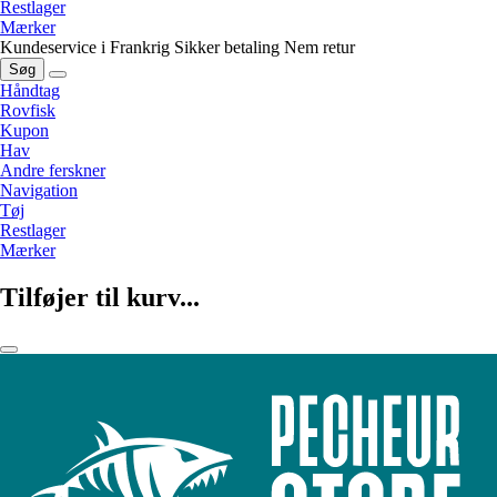
Restlager
Mærker
Kundeservice i Frankrig
Sikker betaling
Nem retur
Søg
Håndtag
Rovfisk
Kupon
Hav
Andre ferskner
Navigation
Tøj
Restlager
Mærker
Tilføjer til kurv...