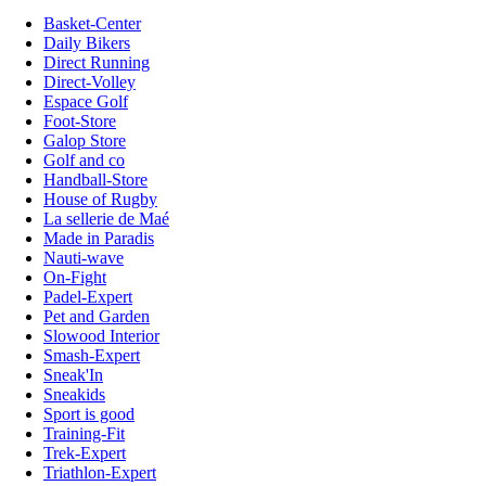
Basket-Center
Daily Bikers
Direct Running
Direct-Volley
Espace Golf
Foot-Store
Galop Store
Golf and co
Handball-Store
House of Rugby
La sellerie de Maé
Made in Paradis
Nauti-wave
On-Fight
Padel-Expert
Pet and Garden
Slowood Interior
Smash-Expert
Sneak'In
Sneakids
Sport is good
Training-Fit
Trek-Expert
Triathlon-Expert