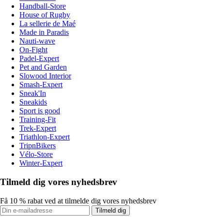
Handball-Store
House of Rugby
La sellerie de Maé
Made in Paradis
Nauti-wave
On-Fight
Padel-Expert
Pet and Garden
Slowood Interior
Smash-Expert
Sneak'In
Sneakids
Sport is good
Training-Fit
Trek-Expert
Triathlon-Expert
TripnBikers
Vélo-Store
Winter-Expert
Tilmeld dig vores nyhedsbrev
Få 10 % rabat ved at tilmelde dig vores nyhedsbrev
Tilmeld dig