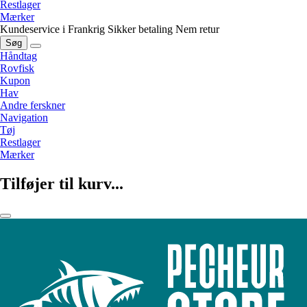
Restlager
Mærker
Kundeservice i Frankrig
Sikker betaling
Nem retur
Søg
Håndtag
Rovfisk
Kupon
Hav
Andre ferskner
Navigation
Tøj
Restlager
Mærker
Tilføjer til kurv...