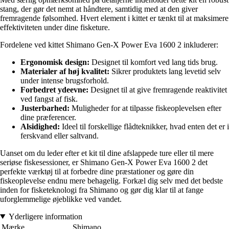
stang, der gør det nemt at håndtere, samtidig med at den giver
fremragende følsomhed. Hvert element i kittet er tænkt til at maksimere
effektiviteten under dine fisketure.
Fordelene ved kittet Shimano Gen-X Power Eva 1600 2 inkluderer:
Ergonomisk design:
Designet til komfort ved lang tids brug.
Materialer af høj kvalitet:
Sikrer produktets lang levetid selv
under intense brugsforhold.
Forbedret ydeevne:
Designet til at give fremragende reaktivitet
ved fangst af fisk.
Justerbarhed:
Muligheder for at tilpasse fiskeoplevelsen efter
dine præferencer.
Alsidighed:
Ideel til forskellige flådteknikker, hvad enten det er i
ferskvand eller saltvand.
Uanset om du leder efter et kit til dine afslappede ture eller til mere
seriøse fiskesessioner, er Shimano Gen-X Power Eva 1600 2 det
perfekte værktøj til at forbedre dine præstationer og gøre din
fiskeoplevelse endnu mere behagelig. Forkæl dig selv med det bedste
inden for fisketeknologi fra Shimano og gør dig klar til at fange
uforglemmelige øjeblikke ved vandet.
Yderligere information
Mærke
Shimano