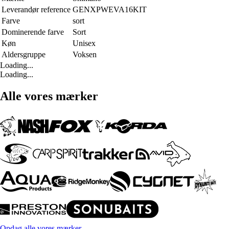
Leverandør reference
GENXPWEVA16KIT
Farve
sort
Dominerende farve
Sort
Køn
Unisex
Aldersgruppe
Voksen
Loading...
Loading...
Alle vores mærker
Opdag alle vores mærker