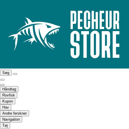
Søg
Håndtag
Rovfisk
Kupon
Hav
Andre ferskner
Navigation
Tøj