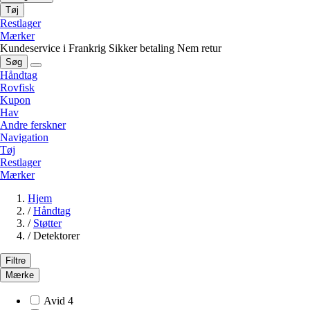
Tøj
Restlager
Mærker
Kundeservice i Frankrig
Sikker betaling
Nem retur
Søg
Håndtag
Rovfisk
Kupon
Hav
Andre ferskner
Navigation
Tøj
Restlager
Mærker
Hjem
/
Håndtag
/
Støtter
/
Detektorer
Filtre
Mærke
Avid
4