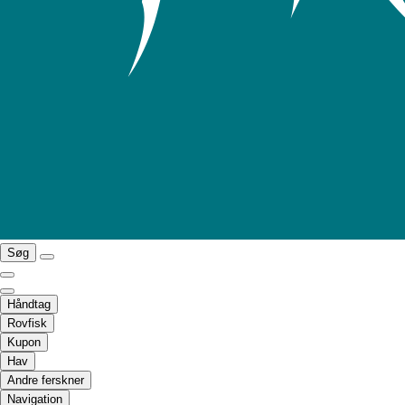
Søg
Håndtag
Rovfisk
Kupon
Hav
Andre ferskner
Navigation