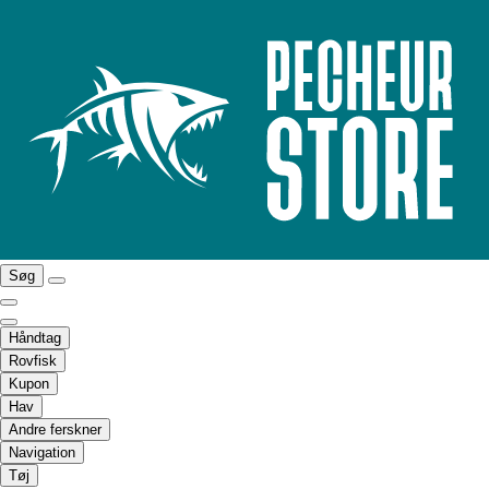
Søg
Håndtag
Rovfisk
Kupon
Hav
Andre ferskner
Navigation
Tøj