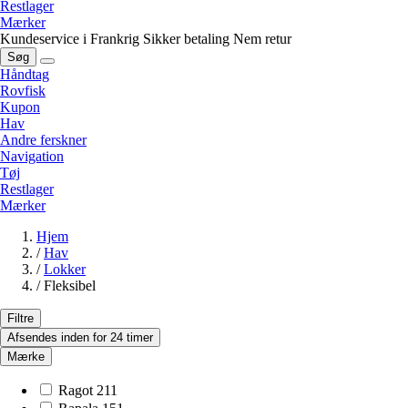
Restlager
Mærker
Kundeservice i Frankrig
Sikker betaling
Nem retur
Søg
Håndtag
Rovfisk
Kupon
Hav
Andre ferskner
Navigation
Tøj
Restlager
Mærker
Hjem
/
Hav
/
Lokker
/
Fleksibel
Filtre
Afsendes inden for 24 timer
Mærke
Ragot
211