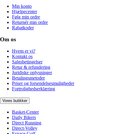
Min konto
Hjælpecenter
Følg min ordre
Returnér min ordre
Rabatkoder
Om os
Hvem er vi?
Kontakt os
Salgsbetingelser
Retur & refundering
Juridiske oplysninger
Betalingsmetoder
Priser og forsendelsesmuligheder
Fortrolighedserklæring
Vores butikker
Basket-Center
Daily Bikers
Direct Running
Direct-Volley
Espace Golf