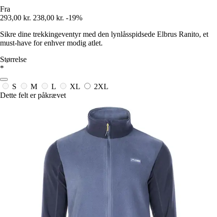
Fra
293,00 kr.
238,00 kr.
-19%
Sikre dine trekkingeventyr med den lynlåsspidsede Elbrus Ranito, et
must-have for enhver modig atlet.
Størrelse
*
S
M
L
XL
2XL
Dette felt er påkrævet