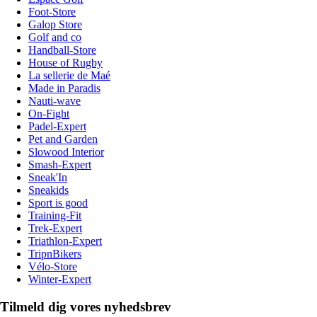
Foot-Store
Galop Store
Golf and co
Handball-Store
House of Rugby
La sellerie de Maé
Made in Paradis
Nauti-wave
On-Fight
Padel-Expert
Pet and Garden
Slowood Interior
Smash-Expert
Sneak'In
Sneakids
Sport is good
Training-Fit
Trek-Expert
Triathlon-Expert
TripnBikers
Vélo-Store
Winter-Expert
Tilmeld dig vores nyhedsbrev