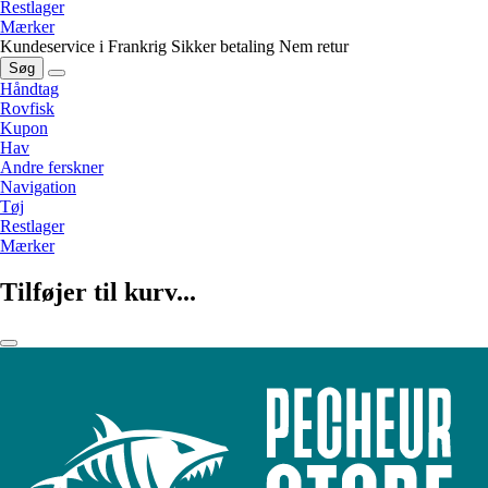
Restlager
Mærker
Kundeservice i Frankrig
Sikker betaling
Nem retur
Søg
Håndtag
Rovfisk
Kupon
Hav
Andre ferskner
Navigation
Tøj
Restlager
Mærker
Tilføjer til kurv...