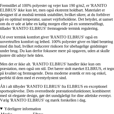
Fremstillet af 100% polyester og vejer kun 190 g/m2, er 'RANITO
ELBRUS' ikke kun let, men også ekstremt holdbart. Materialet er
designet til at modstå termisk ustabilitet, hvilket sikrer, at du forbliver
på en optimal temperatur, uanset vejrforholdene. Det betyder, at uanset
om du er ude at løbe en kølig morgen eller på en sommerudflugt,
tillader 'RANITO ELBRUS' fremragende termisk regulering.
Ud over termisk komfort giver 'RANITO ELBRUS' også en
uovertruffen komfort og lethed. 100% polyester giver en blød berøring
mod din hud, hvilket reducerer risikoen for ubehagelige gnidninger
under brug. Du kan derfor fokusere mere på opgaven, uden at skulle
justere dit udstyr hele tiden.
Men det er ikke alt. 'RANITO ELBRUS' handler ikke kun om
præstation, men også om stil. Det bærer stolt mærket ELBRUS, et tegn
på kvalitet og fremragende. Dens moderne æstetik er ren og enkel,
perfekt til dem med et eventyrlystent sind.
Ált i alt tilbyder 'RANITO ELBRUS' fra ELBRUS en exceptionel
sportsoplevelse. Dets overordnede præstationsfunktioner, kombineret
med sit elegante design, gør det uundgåeligt for dine atletiske eventyr.
Vælg 'RANITO ELBRUS' og mærk forskellen i dag.
Yderligere information