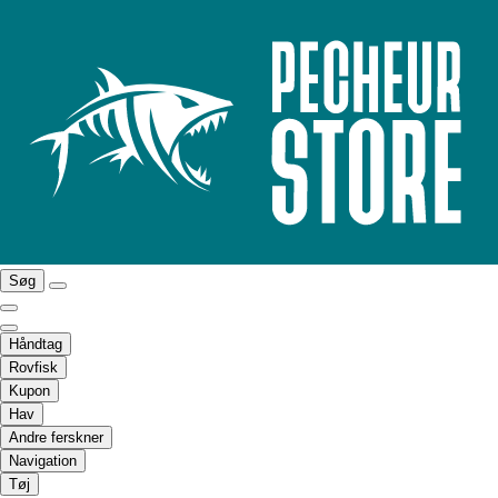
Søg
Håndtag
Rovfisk
Kupon
Hav
Andre ferskner
Navigation
Tøj