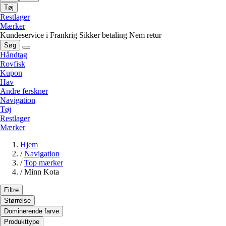
Tøj
Restlager
Mærker
Kundeservice i Frankrig
Sikker betaling
Nem retur
Søg
Håndtag
Rovfisk
Kupon
Hav
Andre ferskner
Navigation
Tøj
Restlager
Mærker
Hjem
/
Navigation
/
Top mærker
/
Minn Kota
Filtre
Størrelse
Dominerende farve
Produkttype