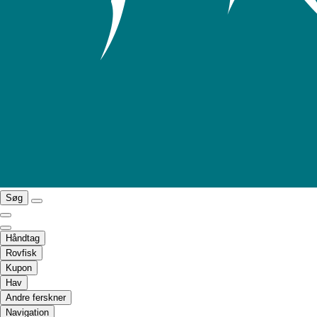
Søg
Håndtag
Rovfisk
Kupon
Hav
Andre ferskner
Navigation