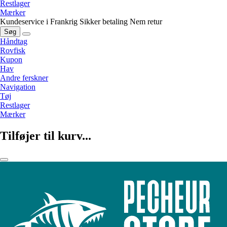
Restlager
Mærker
Kundeservice i Frankrig
Sikker betaling
Nem retur
Søg
Håndtag
Rovfisk
Kupon
Hav
Andre ferskner
Navigation
Tøj
Restlager
Mærker
Tilføjer til kurv...