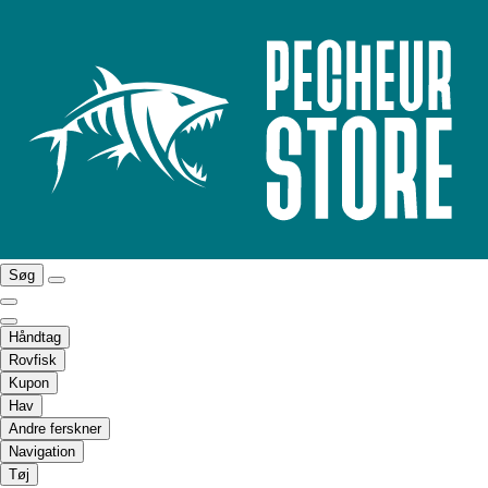
Søg
Håndtag
Rovfisk
Kupon
Hav
Andre ferskner
Navigation
Tøj