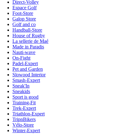
Direct-Volley
Espace Golf
Foot-Store
Galop Store
Golf and co
Handball-Store
House of Rugby
La sellerie de Maé
Made in Paradis
Nauti-wave
On-Fight
Padel-Expert
Pet and Garden
Slowood Interior
Smash-Expert
Sneak'In
Sneakids
Sport is good
Training-Fit
Trek-Expert
Triathlon-Expert
TripnBikers
Vélo-Store
Winter-Expert