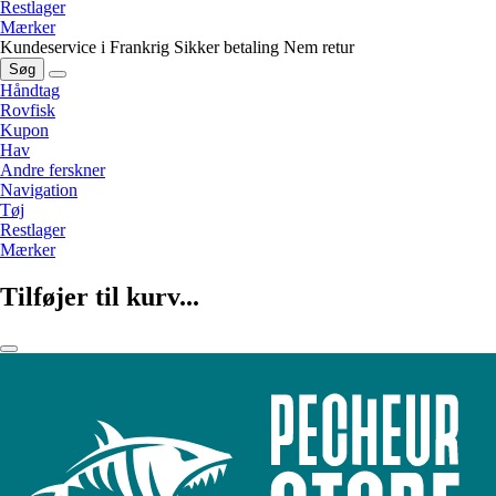
Restlager
Mærker
Kundeservice i Frankrig
Sikker betaling
Nem retur
Søg
Håndtag
Rovfisk
Kupon
Hav
Andre ferskner
Navigation
Tøj
Restlager
Mærker
Tilføjer til kurv...