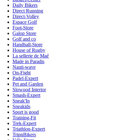
Daily Bikers
Direct Running
Direct-Volley
Espace Golf
Foot-Store
Galop Store
Golf and co
Handball-Store
House of Rugby
La sellerie de Maé
Made in Paradis
Nauti-wave
On-Fight
Padel-Expert
Pet and Garden
Slowood Interior
Smash-Expert
Sneak'In
Sneakids
Sport is good
Training-Fit
Trek-Expert
Triathlon-Expert
TripnBikers