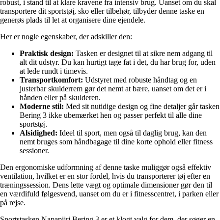
robust, i stand til at klare kravene fra intensiv brug. Uanset om du skal
transportere dit sportstøj, sko eller tilbehør, tilbyder denne taske en
generøs plads til let at organisere dine ejendele.
Her er nogle egenskaber, der adskiller den:
Praktisk design:
Tasken er designet til at sikre nem adgang til
alt dit udstyr. Du kan hurtigt tage fat i det, du har brug for, uden
at lede rundt i timevis.
Transportkomfort:
Udstyret med robuste håndtag og en
justerbar skulderrem gør det nemt at bære, uanset om det er i
hånden eller på skulderen.
Moderne stil:
Med sit nutidige design og fine detaljer går tasken
Bering 3 ikke ubemærket hen og passer perfekt til alle dine
sportstøj.
Alsidighed:
Ideel til sport, men også til daglig brug, kan den
nemt bruges som håndbagage til dine korte ophold eller fitness
sessioner.
Den ergonomiske udformning af denne taske muliggør også effektiv
ventilation, hvilket er en stor fordel, hvis du transporterer tøj efter en
træningssession. Dens lette vægt og optimale dimensioner gør den til
en værdifuld følgesvend, uanset om du er i fitnesscentret, i parken eller
på rejse.
Sportstasken Napapijri Bering 3 er et klogt valg for dem, der søger en