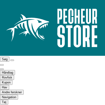
Søg
Håndtag
Rovfisk
Kupon
Hav
Andre ferskner
Navigation
Tøj