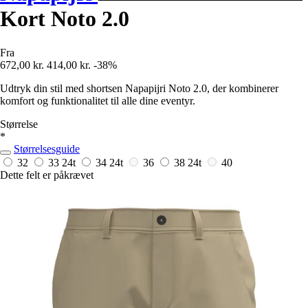
Kort Noto 2.0
Fra
672,00 kr.
414,00 kr.
-38%
Udtryk din stil med shortsen Napapijri Noto 2.0, der kombinerer
komfort og funktionalitet til alle dine eventyr.
Størrelse
*
Størrelsesguide
32
33
24t
34
24t
36
38
24t
40
Dette felt er påkrævet