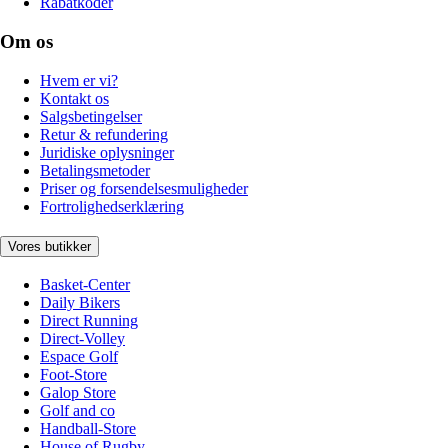
Rabatkoder
Om os
Hvem er vi?
Kontakt os
Salgsbetingelser
Retur & refundering
Juridiske oplysninger
Betalingsmetoder
Priser og forsendelsesmuligheder
Fortrolighedserklæring
Vores butikker
Basket-Center
Daily Bikers
Direct Running
Direct-Volley
Espace Golf
Foot-Store
Galop Store
Golf and co
Handball-Store
House of Rugby