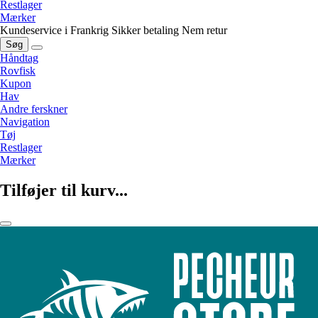
Restlager
Mærker
Kundeservice i Frankrig
Sikker betaling
Nem retur
Søg
Håndtag
Rovfisk
Kupon
Hav
Andre ferskner
Navigation
Tøj
Restlager
Mærker
Tilføjer til kurv...