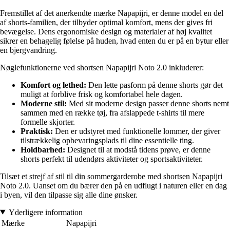
Fremstillet af det anerkendte mærke Napapijri, er denne model en del
af shorts-familien, der tilbyder optimal komfort, mens der gives fri
bevægelse. Dens ergonomiske design og materialer af høj kvalitet
sikrer en behagelig følelse på huden, hvad enten du er på en bytur eller
en bjergvandring.
Nøglefunktionerne ved shortsen Napapijri Noto 2.0 inkluderer:
Komfort og lethed:
Den lette pasform på denne shorts gør det
muligt at forblive frisk og komfortabel hele dagen.
Moderne stil:
Med sit moderne design passer denne shorts nemt
sammen med en række tøj, fra afslappede t-shirts til mere
formelle skjorter.
Praktisk:
Den er udstyret med funktionelle lommer, der giver
tilstrækkelig opbevaringsplads til dine essentielle ting.
Holdbarhed:
Designet til at modstå tidens prøve, er denne
shorts perfekt til udendørs aktiviteter og sportsaktiviteter.
Tilsæt et strejf af stil til din sommergarderobe med shortsen Napapijri
Noto 2.0. Uanset om du bærer den på en udflugt i naturen eller en dag
i byen, vil den tilpasse sig alle dine ønsker.
Yderligere information
Mærke
Napapijri