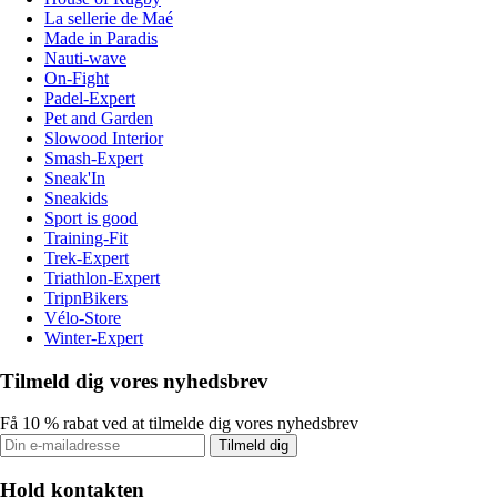
La sellerie de Maé
Made in Paradis
Nauti-wave
On-Fight
Padel-Expert
Pet and Garden
Slowood Interior
Smash-Expert
Sneak'In
Sneakids
Sport is good
Training-Fit
Trek-Expert
Triathlon-Expert
TripnBikers
Vélo-Store
Winter-Expert
Tilmeld dig vores nyhedsbrev
Få 10 % rabat ved at tilmelde dig vores nyhedsbrev
Tilmeld dig
Hold kontakten