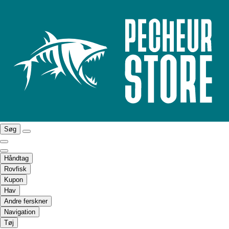
Søg
Håndtag
Rovfisk
Kupon
Hav
Andre ferskner
Navigation
Tøj