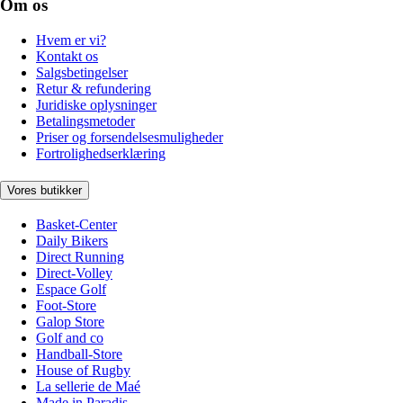
Om os
Hvem er vi?
Kontakt os
Salgsbetingelser
Retur & refundering
Juridiske oplysninger
Betalingsmetoder
Priser og forsendelsesmuligheder
Fortrolighedserklæring
Vores butikker
Basket-Center
Daily Bikers
Direct Running
Direct-Volley
Espace Golf
Foot-Store
Galop Store
Golf and co
Handball-Store
House of Rugby
La sellerie de Maé
Made in Paradis