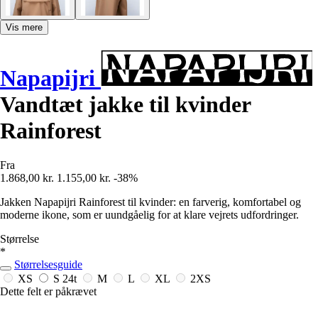
Vis mere
Napapijri
Vandtæt jakke til kvinder
Rainforest
Fra
1.868,00 kr.
1.155,00 kr.
-38%
Jakken Napapijri Rainforest til kvinder: en farverig, komfortabel og
moderne ikone, som er uundgåelig for at klare vejrets udfordringer.
Størrelse
*
Størrelsesguide
XS
S
24t
M
L
XL
2XS
Dette felt er påkrævet