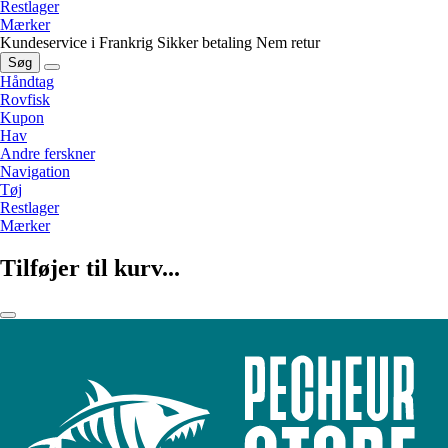
Restlager
Mærker
Kundeservice i Frankrig
Sikker betaling
Nem retur
Søg
Håndtag
Rovfisk
Kupon
Hav
Andre ferskner
Navigation
Tøj
Restlager
Mærker
Tilføjer til kurv...