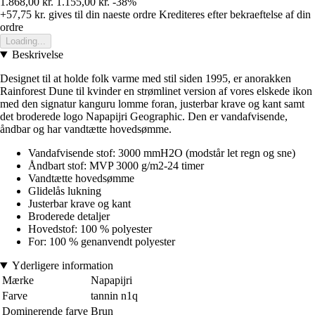
1.868,00 kr.
1.155,00 kr.
-38%
+57,75 kr.
gives til din naeste ordre
Krediteres efter bekraeftelse af din
ordre
Loading...
Beskrivelse
Designet til at holde folk varme med stil siden 1995, er anorakken
Rainforest Dune til kvinder en strømlinet version af vores elskede ikon
med den signatur kanguru lomme foran, justerbar krave og kant samt
det broderede logo Napapijri Geographic. Den er vandafvisende,
åndbar og har vandtætte hovedsømme.
Vandafvisende stof: 3000 mmH2O (modstår let regn og sne)
Åndbart stof: MVP 3000 g/m2-24 timer
Vandtætte hovedsømme
Glidelås lukning
Justerbar krave og kant
Broderede detaljer
Hovedstof: 100 % polyester
For: 100 % genanvendt polyester
Yderligere information
Mærke
Napapijri
Farve
tannin n1q
Dominerende farve
Brun