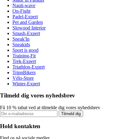
Nauti-wave
On-Fight
Padel-Expert
Pet and Garden
Slowood Interior
Smash-Expert
Sneak'In
Sneakids
Sport is good
Training-Fit
Trek-Expert
Triathlon-Expert
TripnBikers
Vélo-Store
Winter-Expert
Tilmeld dig vores nyhedsbrev
Få 10 % rabat ved at tilmelde dig vores nyhedsbrev
Tilmeld dig
Hold kontakten
Find os på sociale medier