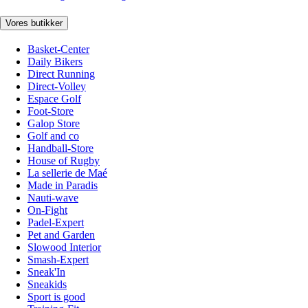
Vores butikker
Basket-Center
Daily Bikers
Direct Running
Direct-Volley
Espace Golf
Foot-Store
Galop Store
Golf and co
Handball-Store
House of Rugby
La sellerie de Maé
Made in Paradis
Nauti-wave
On-Fight
Padel-Expert
Pet and Garden
Slowood Interior
Smash-Expert
Sneak'In
Sneakids
Sport is good