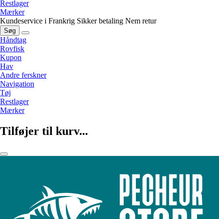
Restlager
Mærker
Kundeservice i Frankrig
Sikker betaling
Nem retur
Søg
Håndtag
Rovfisk
Kupon
Hav
Andre ferskner
Navigation
Tøj
Restlager
Mærker
Tilføjer til kurv...