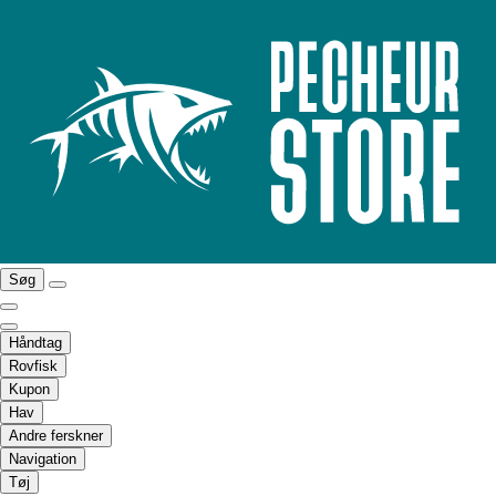
Søg
Håndtag
Rovfisk
Kupon
Hav
Andre ferskner
Navigation
Tøj