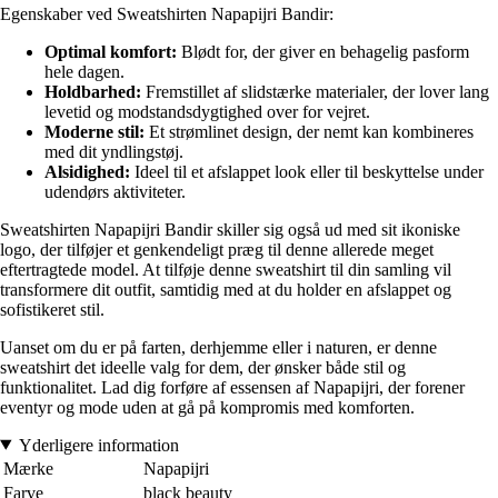
Egenskaber ved Sweatshirten Napapijri Bandir:
Optimal komfort:
Blødt for, der giver en behagelig pasform
hele dagen.
Holdbarhed:
Fremstillet af slidstærke materialer, der lover lang
levetid og modstandsdygtighed over for vejret.
Moderne stil:
Et strømlinet design, der nemt kan kombineres
med dit yndlingstøj.
Alsidighed:
Ideel til et afslappet look eller til beskyttelse under
udendørs aktiviteter.
Sweatshirten Napapijri Bandir skiller sig også ud med sit ikoniske
logo, der tilføjer et genkendeligt præg til denne allerede meget
eftertragtede model. At tilføje denne sweatshirt til din samling vil
transformere dit outfit, samtidig med at du holder en afslappet og
sofistikeret stil.
Uanset om du er på farten, derhjemme eller i naturen, er denne
sweatshirt det ideelle valg for dem, der ønsker både stil og
funktionalitet. Lad dig forføre af essensen af Napapijri, der forener
eventyr og mode uden at gå på kompromis med komforten.
Yderligere information
Mærke
Napapijri
Farve
black beauty