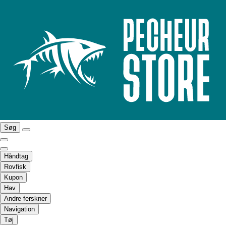
Søg
Håndtag
Rovfisk
Kupon
Hav
Andre ferskner
Navigation
Tøj