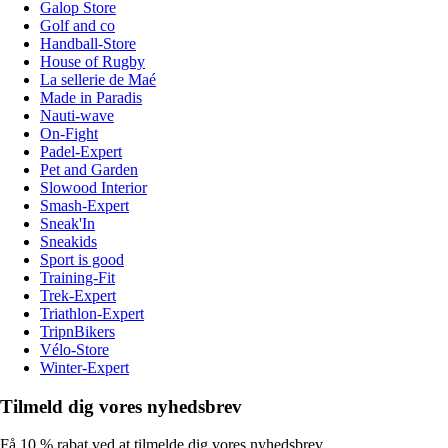
Galop Store
Golf and co
Handball-Store
House of Rugby
La sellerie de Maé
Made in Paradis
Nauti-wave
On-Fight
Padel-Expert
Pet and Garden
Slowood Interior
Smash-Expert
Sneak'In
Sneakids
Sport is good
Training-Fit
Trek-Expert
Triathlon-Expert
TripnBikers
Vélo-Store
Winter-Expert
Tilmeld dig vores nyhedsbrev
Få 10 % rabat ved at tilmelde dig vores nyhedsbrev