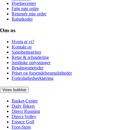
Hjælpecenter
Følg min ordre
Returnér min ordre
Rabatkoder
Om os
Hvem er vi?
Kontakt os
Salgsbetingelser
Retur & refundering
Juridiske oplysninger
Betalingsmetoder
Priser og forsendelsesmuligheder
Fortrolighedserklæring
Vores butikker
Basket-Center
Daily Bikers
Direct Running
Direct-Volley
Espace Golf
Foot-Store