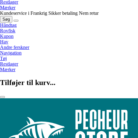
Restlager
Mærker
Kundeservice i Frankrig
Sikker betaling
Nem retur
Søg
Håndtag
Rovfisk
Kupon
Hav
Andre ferskner
Navigation
Tøj
Restlager
Mærker
Tilføjer til kurv...