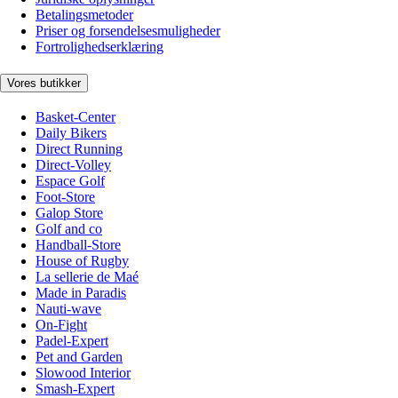
Betalingsmetoder
Priser og forsendelsesmuligheder
Fortrolighedserklæring
Vores butikker
Basket-Center
Daily Bikers
Direct Running
Direct-Volley
Espace Golf
Foot-Store
Galop Store
Golf and co
Handball-Store
House of Rugby
La sellerie de Maé
Made in Paradis
Nauti-wave
On-Fight
Padel-Expert
Pet and Garden
Slowood Interior
Smash-Expert