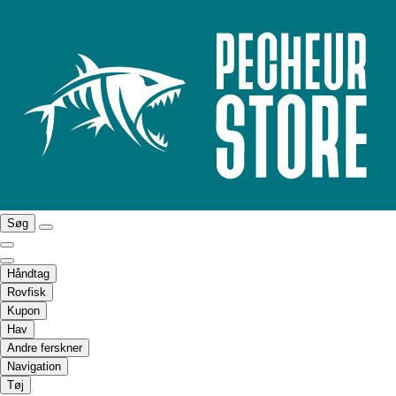
Søg
Håndtag
Rovfisk
Kupon
Hav
Andre ferskner
Navigation
Tøj