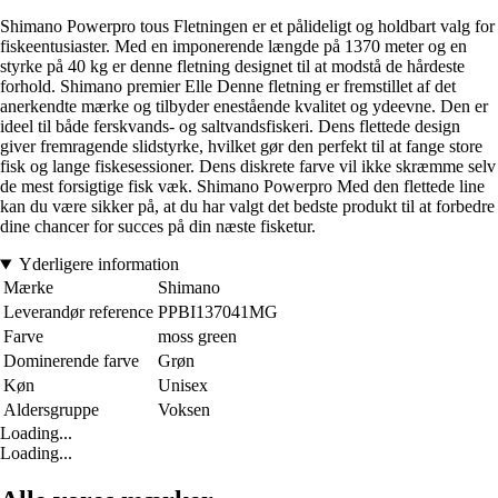
Shimano Powerpro tous Fletningen er et pålideligt og holdbart valg for
fiskeentusiaster. Med en imponerende længde på 1370 meter og en
styrke på 40 kg er denne fletning designet til at modstå de hårdeste
forhold. Shimano premier Elle Denne fletning er fremstillet af det
anerkendte mærke og tilbyder enestående kvalitet og ydeevne. Den er
ideel til både ferskvands- og saltvandsfiskeri. Dens flettede design
giver fremragende slidstyrke, hvilket gør den perfekt til at fange store
fisk og lange fiskesessioner. Dens diskrete farve vil ikke skræmme selv
de mest forsigtige fisk væk. Shimano Powerpro Med den flettede line
kan du være sikker på, at du har valgt det bedste produkt til at forbedre
dine chancer for succes på din næste fisketur.
Yderligere information
Mærke
Shimano
Leverandør reference
PPBI137041MG
Farve
moss green
Dominerende farve
Grøn
Køn
Unisex
Aldersgruppe
Voksen
Loading...
Loading...