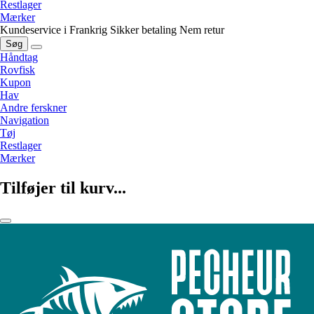
Restlager
Mærker
Kundeservice i Frankrig
Sikker betaling
Nem retur
Søg
Håndtag
Rovfisk
Kupon
Hav
Andre ferskner
Navigation
Tøj
Restlager
Mærker
Tilføjer til kurv...