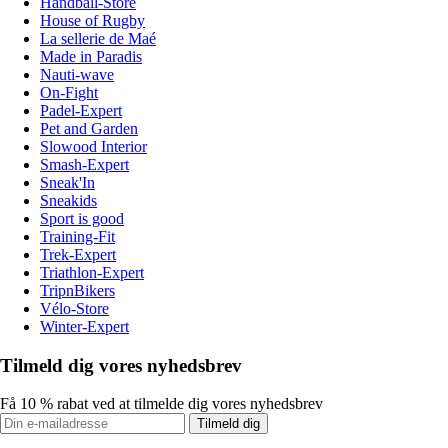
Handball-Store
House of Rugby
La sellerie de Maé
Made in Paradis
Nauti-wave
On-Fight
Padel-Expert
Pet and Garden
Slowood Interior
Smash-Expert
Sneak'In
Sneakids
Sport is good
Training-Fit
Trek-Expert
Triathlon-Expert
TripnBikers
Vélo-Store
Winter-Expert
Tilmeld dig vores nyhedsbrev
Få 10 % rabat ved at tilmelde dig vores nyhedsbrev
Tilmeld dig