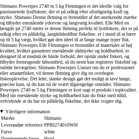
Shimano Powerpro 2740 m 5 kg Fletningen er det ideelle valg for
passionerede lystfiskere, der er på udkig efter uforlignelig kraft og
styrke. Shimano Denne fletning er fremstillet af det anerkendte mærke
og tilbyder enestående ydeevne og langvarig kvalitet. Elle Med en
længde på 2740 meter er denne fletning perfekt til lystfiskere, der er på
udkig efter en pålidelig, langtidsholdbar fiskeline. er i stand til at bære
op til 5 kg vægt, hvilket gør den ideel til at fange mange typer fisk.
Shimano Powerpro Elle Fletningen er fremstillet af materialer af høj
kvalitet, hvilket garanterer enestående slidstyrke og holdbarhed. er
designet til at modstå de hårde forhold, der opstår under fiskeri, og
tilbyder fremragende følsomhed, så du nemt kan registrere fiskebid og
subtile bevægelser. Shimano Powerpro Uanset om du er professionel
eller amatørfisker, vil denne fletning give dig en overlegen
fiskeoplevelse. Det lette, slanke design gør det muligt at lave lange,
præcise kast, så du kan nå de svært tilgængelige områder. Shimano
Powerpro 2740 m 5 kg Fletningen er kort sagt et produkt i topkvalitet.
Med sin enestående styrke og holdbarhed kan du fiske med tillid,
velvidende at du har en pålidelig fiskeline, der ikke svigter dig.
Yderligere information
Mærke
Shimano
Leverandør reference
PPBI274010WH
Farve
white
Dominerende farve
Hvid