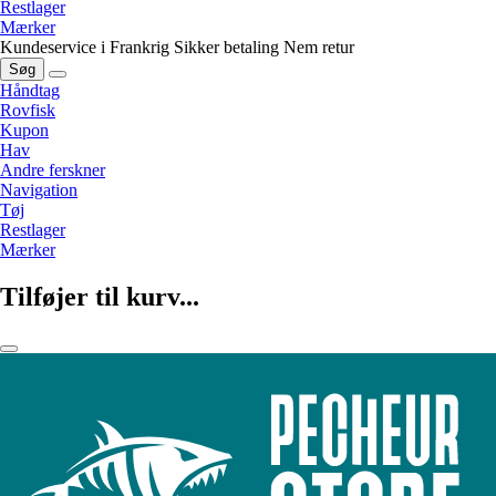
Restlager
Mærker
Kundeservice i Frankrig
Sikker betaling
Nem retur
Søg
Håndtag
Rovfisk
Kupon
Hav
Andre ferskner
Navigation
Tøj
Restlager
Mærker
Tilføjer til kurv...