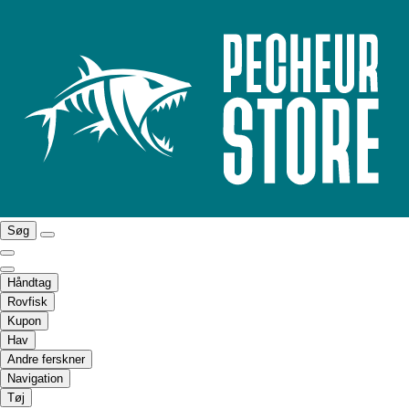
Søg
Håndtag
Rovfisk
Kupon
Hav
Andre ferskner
Navigation
Tøj