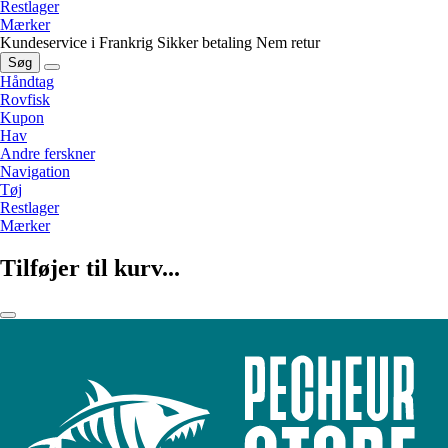
Restlager
Mærker
Kundeservice i Frankrig
Sikker betaling
Nem retur
Søg
Håndtag
Rovfisk
Kupon
Hav
Andre ferskner
Navigation
Tøj
Restlager
Mærker
Tilføjer til kurv...