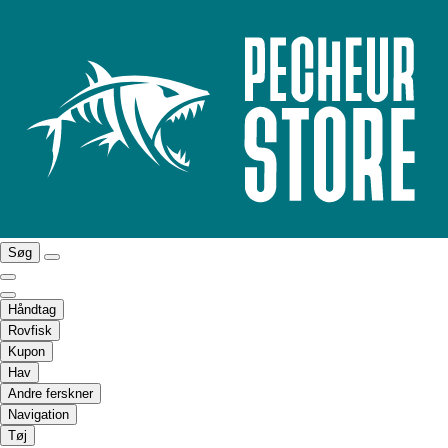
Søg
Håndtag
Rovfisk
Kupon
Hav
Andre ferskner
Navigation
Tøj