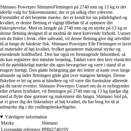
Shimano Powerpro ShimanoFletningen på 2740 mm og 13 kg er det
ideelle valg for fiskeentusiaster, der er på udkig efter ydeevne.
Fremstillet af det berømte mærke, der er kendt for sin pålidelighed og
kvalitet, er denne fletning et vigtigt tilbehør til at optimere din
fiskeoplevelse. Med en længde på 2740 mm og en styrke på 13 kg er
denne fletning designet til at modstå de mest krævende forhold. Uanset
om du fisker i fersk- eller saltvand, vil denne fletning give dig selvtillid
til at fange de hårdeste fisk. Shimano Powerpro Elle Fletningen er lavet
af materialer af høj kvalitet, hvilket garanterer maksimal styrke og
enestående holdbarhed. Den har også en fremragende følsomhed, så
du kan registrere den mindste berøring. Takket være den lave elasticitet
vil du øjeblikkeligt mærke din agns bevægelser og være i stand til at
reagere hurtigt. Den glatte belægning gør det lettere at kaste over lange
afstande og lader fletningen glide glat over stangens føringer. Denne
fiskeline er let og nem at håndtere og vil være din foretrukne allierede
på dit næste eventyr. Shimano Powerpro Uanset om du er nybegynder
eller erfaren lystfisker, vil fletningen på 2740 mm og 13 kg hjælpe dig
med at flytte dine grænser og maksimere din fangst. Shimano Stol på,
at vi giver dig det fiskeudstyr af høj kvalitet, du har brug for til at
udmærke dig i din yndlingsbeskæftigelse.
Yderligere information
Mærke
Shimano
Leverandør reference
PPBI274019Y