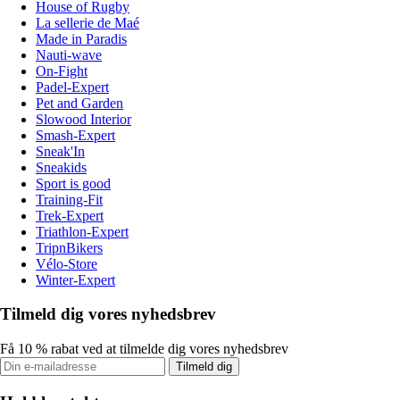
House of Rugby
La sellerie de Maé
Made in Paradis
Nauti-wave
On-Fight
Padel-Expert
Pet and Garden
Slowood Interior
Smash-Expert
Sneak'In
Sneakids
Sport is good
Training-Fit
Trek-Expert
Triathlon-Expert
TripnBikers
Vélo-Store
Winter-Expert
Tilmeld dig vores nyhedsbrev
Få 10 % rabat ved at tilmelde dig vores nyhedsbrev
Tilmeld dig