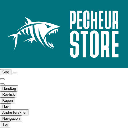
Søg
Håndtag
Rovfisk
Kupon
Hav
Andre ferskner
Navigation
Tøj