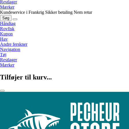
Restlager
Mærker
Kundeservice i Frankrig
Sikker betaling
Nem retur
Søg
Håndtag
Rovfisk
Kupon
Hav
Andre ferskner
Navigation
Tøj
Restlager
Mærker
Tilføjer til kurv...