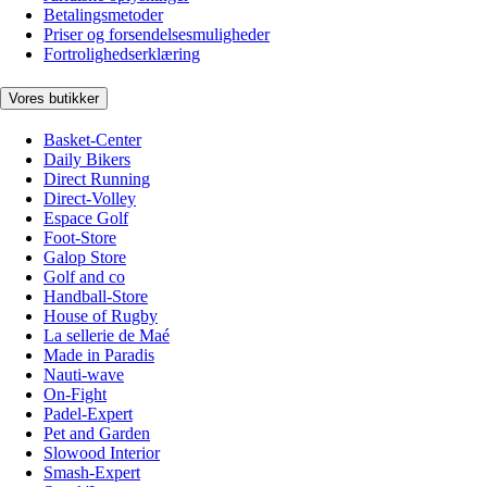
Betalingsmetoder
Priser og forsendelsesmuligheder
Fortrolighedserklæring
Vores butikker
Basket-Center
Daily Bikers
Direct Running
Direct-Volley
Espace Golf
Foot-Store
Galop Store
Golf and co
Handball-Store
House of Rugby
La sellerie de Maé
Made in Paradis
Nauti-wave
On-Fight
Padel-Expert
Pet and Garden
Slowood Interior
Smash-Expert