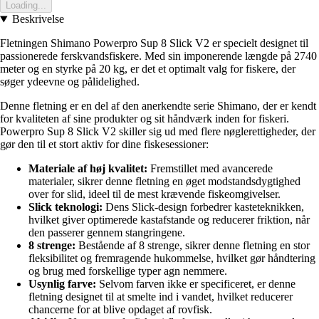
Loading...
Beskrivelse
Fletningen Shimano Powerpro Sup 8 Slick V2 er specielt designet til
passionerede ferskvandsfiskere. Med sin imponerende længde på 2740
meter og en styrke på 20 kg, er det et optimalt valg for fiskere, der
søger ydeevne og pålidelighed.
Denne fletning er en del af den anerkendte serie Shimano, der er kendt
for kvaliteten af sine produkter og sit håndværk inden for fiskeri.
Powerpro Sup 8 Slick V2 skiller sig ud med flere nøglerettigheder, der
gør den til et stort aktiv for dine fiskesessioner:
Materiale af høj kvalitet:
Fremstillet med avancerede
materialer, sikrer denne fletning en øget modstandsdygtighed
over for slid, ideel til de mest krævende fiskeomgivelser.
Slick teknologi:
Dens Slick-design forbedrer kasteteknikken,
hvilket giver optimerede kastafstande og reducerer friktion, når
den passerer gennem stangringene.
8 strenge:
Bestående af 8 strenge, sikrer denne fletning en stor
fleksibilitet og fremragende hukommelse, hvilket gør håndtering
og brug med forskellige typer agn nemmere.
Usynlig farve:
Selvom farven ikke er specificeret, er denne
fletning designet til at smelte ind i vandet, hvilket reducerer
chancerne for at blive opdaget af rovfisk.