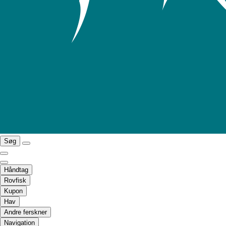
Søg
Håndtag
Rovfisk
Kupon
Hav
Andre ferskner
Navigation