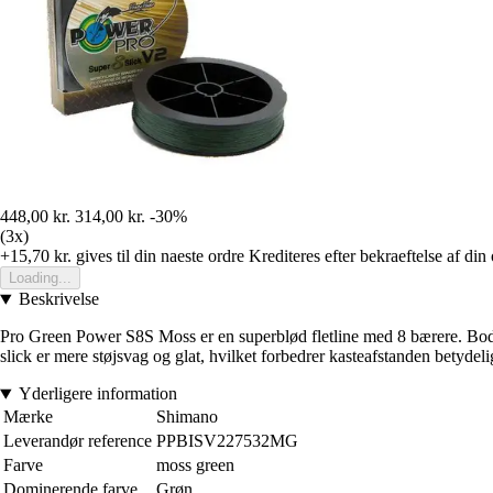
448,00 kr.
314,00 kr.
-30%
(3x)
+15,70 kr.
gives til din naeste ordre
Krediteres efter bekraeftelse af din
Loading...
Beskrivelse
Pro Green Power S8S Moss er en superblød fletline med 8 bærere. Body
slick er mere støjsvag og glat, hvilket forbedrer kasteafstanden betydeli
Yderligere information
Mærke
Shimano
Leverandør reference
PPBISV227532MG
Farve
moss green
Dominerende farve
Grøn