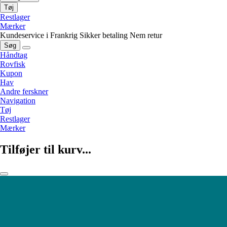
Tøj
Restlager
Mærker
Kundeservice i Frankrig
Sikker betaling
Nem retur
Søg
Håndtag
Rovfisk
Kupon
Hav
Andre ferskner
Navigation
Tøj
Restlager
Mærker
Tilføjer til kurv...