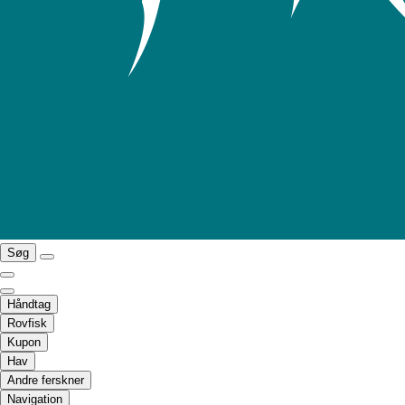
Søg
Håndtag
Rovfisk
Kupon
Hav
Andre ferskner
Navigation