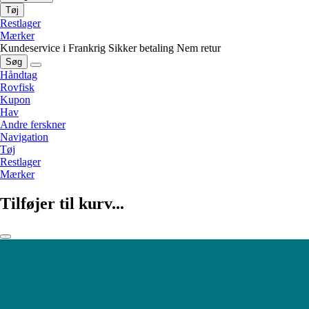
Tøj
Restlager
Mærker
Kundeservice i Frankrig
Sikker betaling
Nem retur
Søg
Håndtag
Rovfisk
Kupon
Hav
Andre ferskner
Navigation
Tøj
Restlager
Mærker
Tilføjer til kurv...