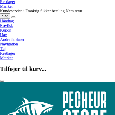
Restlager
Mærker
Kundeservice i Frankrig
Sikker betaling
Nem retur
Søg
Håndtag
Rovfisk
Kupon
Hav
Andre ferskner
Navigation
Tøj
Restlager
Mærker
Tilføjer til kurv...