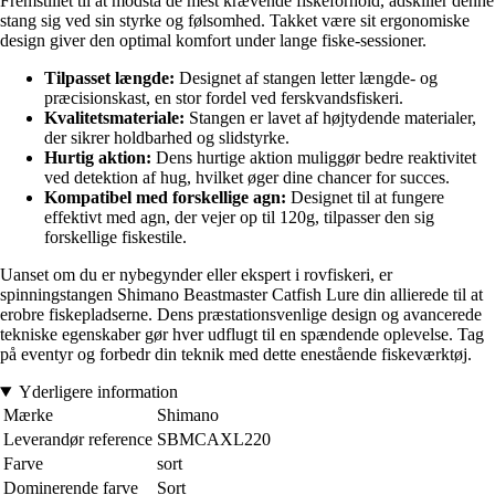
Fremstillet til at modstå de mest krævende fiskeforhold, adskiller denne
stang sig ved sin styrke og følsomhed. Takket være sit ergonomiske
design giver den optimal komfort under lange fiske-sessioner.
Tilpasset længde:
Designet af stangen letter længde- og
præcisionskast, en stor fordel ved ferskvandsfiskeri.
Kvalitetsmateriale:
Stangen er lavet af højtydende materialer,
der sikrer holdbarhed og slidstyrke.
Hurtig aktion:
Dens hurtige aktion muliggør bedre reaktivitet
ved detektion af hug, hvilket øger dine chancer for succes.
Kompatibel med forskellige agn:
Designet til at fungere
effektivt med agn, der vejer op til 120g, tilpasser den sig
forskellige fiskestile.
Uanset om du er nybegynder eller ekspert i rovfiskeri, er
spinningstangen Shimano Beastmaster Catfish Lure din allierede til at
erobre fiskepladserne. Dens præstationsvenlige design og avancerede
tekniske egenskaber gør hver udflugt til en spændende oplevelse. Tag
på eventyr og forbedr din teknik med dette enestående fiskeværktøj.
Yderligere information
Mærke
Shimano
Leverandør reference
SBMCAXL220
Farve
sort
Dominerende farve
Sort