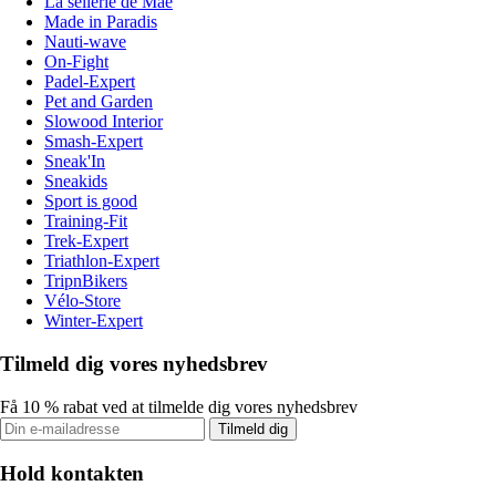
La sellerie de Maé
Made in Paradis
Nauti-wave
On-Fight
Padel-Expert
Pet and Garden
Slowood Interior
Smash-Expert
Sneak'In
Sneakids
Sport is good
Training-Fit
Trek-Expert
Triathlon-Expert
TripnBikers
Vélo-Store
Winter-Expert
Tilmeld dig vores nyhedsbrev
Få 10 % rabat ved at tilmelde dig vores nyhedsbrev
Tilmeld dig
Hold kontakten