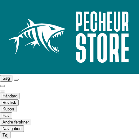
Søg
Håndtag
Rovfisk
Kupon
Hav
Andre ferskner
Navigation
Tøj