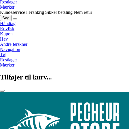
Restlager
Mærker
Kundeservice i Frankrig
Sikker betaling
Nem retur
Søg
Håndtag
Rovfisk
Kupon
Hav
Andre ferskner
Navigation
Tøj
Restlager
Mærker
Tilføjer til kurv...