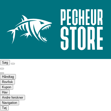
Søg
Håndtag
Rovfisk
Kupon
Hav
Andre ferskner
Navigation
Tøj