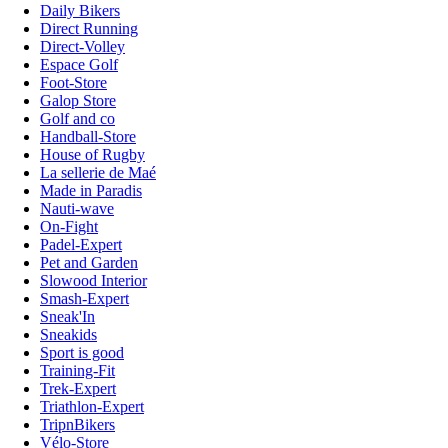
Daily Bikers
Direct Running
Direct-Volley
Espace Golf
Foot-Store
Galop Store
Golf and co
Handball-Store
House of Rugby
La sellerie de Maé
Made in Paradis
Nauti-wave
On-Fight
Padel-Expert
Pet and Garden
Slowood Interior
Smash-Expert
Sneak'In
Sneakids
Sport is good
Training-Fit
Trek-Expert
Triathlon-Expert
TripnBikers
Vélo-Store