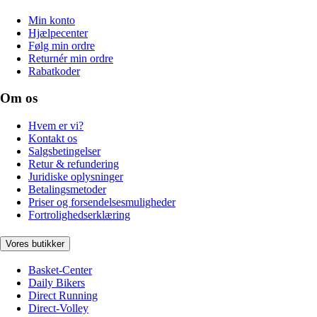
Min konto
Hjælpecenter
Følg min ordre
Returnér min ordre
Rabatkoder
Om os
Hvem er vi?
Kontakt os
Salgsbetingelser
Retur & refundering
Juridiske oplysninger
Betalingsmetoder
Priser og forsendelsesmuligheder
Fortrolighedserklæring
Vores butikker
Basket-Center
Daily Bikers
Direct Running
Direct-Volley