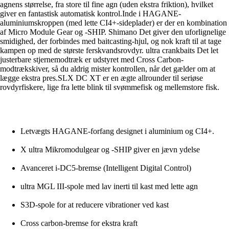
agnens størrelse, fra store til fine agn (uden ekstra friktion), hvilket
giver en fantastisk automatisk kontrol.Inde i HAGANE-
aluminiumskroppen (med lette CI4+-sideplader) er der en kombination
af Micro Module Gear og -SHIP. Shimano Det giver den uforlignelige
smidighed, der forbindes med baitcasting-hjul, og nok kraft til at tage
kampen op med de største ferskvandsrovdyr. ultra crankbaits Det let
justerbare stjernemodtræk er udstyret med Cross Carbon-
modtrækskiver, så du aldrig mister kontrollen, når det gælder om at
lægge ekstra pres.SLX DC XT er en ægte allrounder til seriøse
rovdyrfiskere, lige fra lette blink til svømmefisk og mellemstore fisk.
Letvægts HAGANE-forfang designet i aluminium og CI4+.
X ultra Mikromodulgear og -SHIP giver en jævn ydelse
Avanceret i-DC5-bremse (Intelligent Digital Control)
ultra MGL III-spole med lav inerti til kast med lette agn
S3D-spole for at reducere vibrationer ved kast
Cross carbon-bremse for ekstra kraft