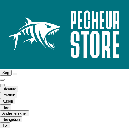
Søg
Håndtag
Rovfisk
Kupon
Hav
Andre ferskner
Navigation
Tøj