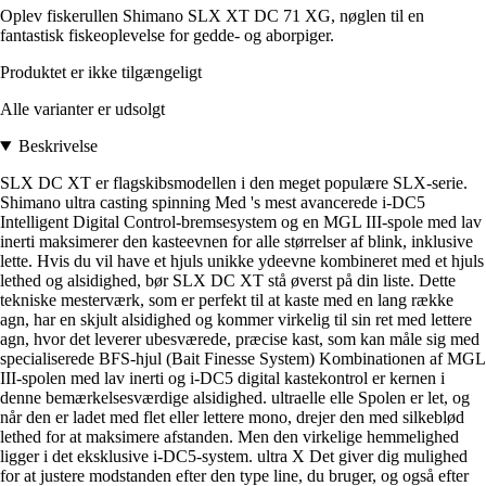
Oplev fiskerullen Shimano SLX XT DC 71 XG, nøglen til en
fantastisk fiskeoplevelse for gedde- og aborpiger.
Produktet er ikke tilgængeligt
Alle varianter er udsolgt
Beskrivelse
SLX DC XT er flagskibsmodellen i den meget populære SLX-serie.
Shimano ultra casting spinning Med 's mest avancerede i-DC5
Intelligent Digital Control-bremsesystem og en MGL III-spole med lav
inerti maksimerer den kasteevnen for alle størrelser af blink, inklusive
lette. Hvis du vil have et hjuls unikke ydeevne kombineret med et hjuls
lethed og alsidighed, bør SLX DC XT stå øverst på din liste. Dette
tekniske mesterværk, som er perfekt til at kaste med en lang række
agn, har en skjult alsidighed og kommer virkelig til sin ret med lettere
agn, hvor det leverer ubesværede, præcise kast, som kan måle sig med
specialiserede BFS-hjul (Bait Finesse System) Kombinationen af MGL
III-spolen med lav inerti og i-DC5 digital kastekontrol er kernen i
denne bemærkelsesværdige alsidighed. ultraelle elle Spolen er let, og
når den er ladet med flet eller lettere mono, drejer den med silkeblød
lethed for at maksimere afstanden. Men den virkelige hemmelighed
ligger i det eksklusive i-DC5-system. ultra X Det giver dig mulighed
for at justere modstanden efter den type line, du bruger, og også efter