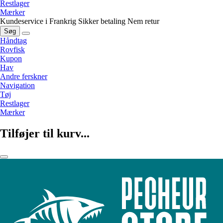
Restlager
Mærker
Kundeservice i Frankrig
Sikker betaling
Nem retur
Søg
Håndtag
Rovfisk
Kupon
Hav
Andre ferskner
Navigation
Tøj
Restlager
Mærker
Tilføjer til kurv...