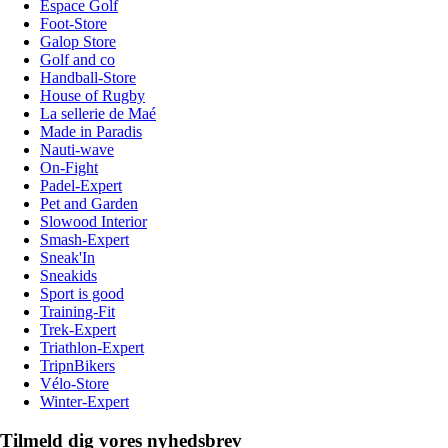
Espace Golf
Foot-Store
Galop Store
Golf and co
Handball-Store
House of Rugby
La sellerie de Maé
Made in Paradis
Nauti-wave
On-Fight
Padel-Expert
Pet and Garden
Slowood Interior
Smash-Expert
Sneak'In
Sneakids
Sport is good
Training-Fit
Trek-Expert
Triathlon-Expert
TripnBikers
Vélo-Store
Winter-Expert
Tilmeld dig vores nyhedsbrev